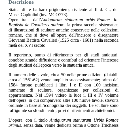
Descrizione
Statua di re barbaro prigioniero, risalente al II d. C., dei
Musei Capitolini
(inv. MCO773).
Opera tratta dall’
Antiquarum statuarum urbis Romae…Io.
Baptista de Cavalleris authore
, la prima raccolta sistematica
di illustrazioni di sculture antiche conservate nelle collezioni
romane, che si deve all’opera dell’incisore e disegnatore
Giovanni Battista Cavalieri (1525 circa - 1601) nella seconda
metà del XVI secolo.
Il repertorio, punto di riferimento per gli studi antiquari,
conobbe grande diffusione e contribuì ad orientare l'interesse
degli studiosi dell'epoca verso la statuaria antica.
Il numero delle tavole, circa 50 nelle prime edizioni (databili
circa al 1561/62) venne ampliato successivamente; prima del
1584 furono pubblicati i libri I e II con 100 incisioni
numerate di sculture, organizzate per collezioni di
appartenenza. Nel 1594 videro la luce il III e IV volume
dell’opera, in cui comparvero altre 100 nuove tavole, stavolta
ordinate in base all’iconografia dei soggetti. Le sculture sono
raffigurate su sfondi neutri, privi di riferimenti architettonici.
L’opera, con il titolo
Antiquarum statuarum Urbis Romae
primus,
senza data, venne dedicata prima a Ottone Truchsess