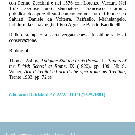
con Perino Zecchini e nel 1576 con Lorenzo Vaccari. Nel
1577 assunse uno stampatore, Francesco Cornuti,
pubblicando opere di suoi contemporanei, tra cui Francesco
Salviati, Daniele da Volterra, Raffaello, Michelangelo,
Polidoro da Caravaggio, Livio Agresti e Baccio Bandinelli.
Bulino, stampato su carta vergata coeva, in ottimo stato di
conservazione.
Bibliografia
Thomas Ashby,
Antiquae Statuae urbis Romae
, in
Papers of
the British School at Rome
, IX (1920), pp. 109-158; S.
Weber,
Artisti trentini ed artisti che operarono nel Trentino
,
Trento 1933, pp. 72 ss.
Giovanni Battista de’ CAVALIERI (1525-1601)
Ricevi le nostre novità e le offerte speciali