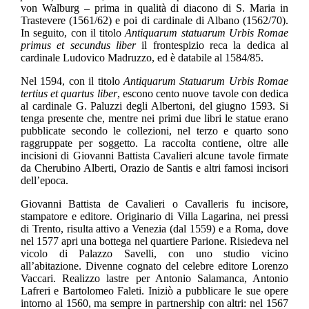
von Walburg – prima in qualità di diacono di S. Maria in
Trastevere (1561/62) e poi di cardinale di Albano (1562/70).
In seguito, con il titolo
Antiquarum statuarum Urbis Romae
primus et secundus liber
il frontespizio reca la dedica al
cardinale Ludovico Madruzzo, ed è databile al 1584/85.
Nel 1594, con il titolo
Antiquarum Statuarum Urbis Romae
tertius et quartus liber
, escono cento nuove tavole con dedica
al cardinale G. Paluzzi degli Albertoni, del giugno 1593. Si
tenga presente che, mentre nei primi due libri le statue erano
pubblicate secondo le collezioni, nel terzo e quarto sono
raggruppate per soggetto. La raccolta contiene, oltre alle
incisioni di Giovanni Battista Cavalieri alcune tavole firmate
da Cherubino Alberti, Orazio de Santis e altri famosi incisori
dell’epoca.
Giovanni Battista de Cavalieri o Cavalleris fu incisore,
stampatore e editore. Originario di Villa Lagarina, nei pressi
di Trento, risulta attivo a Venezia (dal 1559) e a Roma, dove
nel 1577 apri una bottega nel quartiere Parione. Risiedeva nel
vicolo di Palazzo Savelli, con uno studio vicino
all’abitazione. Divenne cognato del celebre editore Lorenzo
Vaccari. Realizzo lastre per Antonio Salamanca, Antonio
Lafreri e Bartolomeo Faleti. Iniziò a pubblicare le sue opere
intorno al 1560, ma sempre in partnership con altri: nel 1567