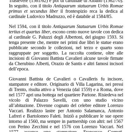
Trastevere (1561/62) e poi di cardinale di Albano (1562/70).
In seguito, con il titolo
Antiquarum statuarum Urbis Romae
primus et secundus liber
il frontespizio reca la dedica al
cardinale Ludovico Madruzzo, ed è databile al 1584/85.
Nel 1594, con il titolo
Antiquarum Statuarum Urbis Romae
tertius et quartus liber
, escono cento nuove tavole con dedica
al cardinale G. Paluzzi degli Albertoni, del giugno 1593. Si
tenga presente che, mentre nei primi due libri le statue erano
pubblicate secondo le collezioni, nel terzo e quarto sono
raggruppate per soggetto. La raccolta contiene, oltre alle
incisioni di Giovanni Battista Cavalieri alcune tavole firmate
da Cherubino Alberti, Orazio de Santis e altri famosi incisori
dell’epoca.
Giovanni Battista de Cavalieri o Cavalleris fu incisore,
stampatore e editore. Originario di Villa Lagarina, nei pressi
di Trento, risulta attivo a Venezia (dal 1559) e a Roma, dove
nel 1577 apri una bottega nel quartiere Parione. Risiedeva nel
vicolo di Palazzo Savelli, con uno studio vicino
all’abitazione. Divenne cognato del celebre editore Lorenzo
Vaccari. Realizzo lastre per Antonio Salamanca, Antonio
Lafreri e Bartolomeo Faleti. Iniziò a pubblicare le sue opere
intorno al 1560, ma sempre in partnership con altri: nel 1567
con Perino Zecchini e nel 1576 con Lorenzo Vaccari. Nel
1577 assunse uno stampatore, Francesco Cornuti,