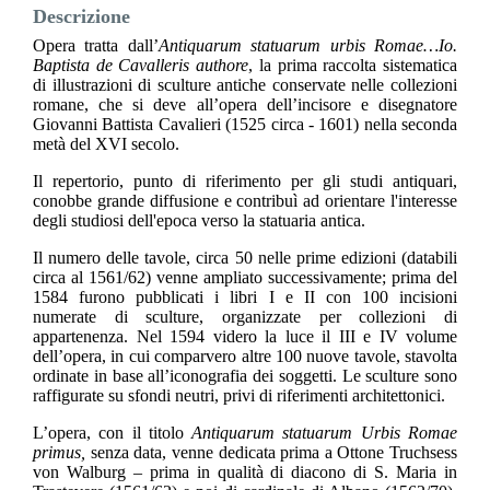
Descrizione
Opera tratta dall’
Antiquarum statuarum urbis Romae…Io.
Baptista de Cavalleris authore
, la prima raccolta sistematica
di illustrazioni di sculture antiche conservate nelle collezioni
romane, che si deve all’opera dell’incisore e disegnatore
Giovanni Battista Cavalieri (1525 circa - 1601) nella seconda
metà del XVI secolo.
Il repertorio, punto di riferimento per gli studi antiquari,
conobbe grande diffusione e contribuì ad orientare l'interesse
degli studiosi dell'epoca verso la statuaria antica.
Il numero delle tavole, circa 50 nelle prime edizioni (databili
circa al 1561/62) venne ampliato successivamente; prima del
1584 furono pubblicati i libri I e II con 100 incisioni
numerate di sculture, organizzate per collezioni di
appartenenza. Nel 1594 videro la luce il III e IV volume
dell’opera, in cui comparvero altre 100 nuove tavole, stavolta
ordinate in base all’iconografia dei soggetti. Le sculture sono
raffigurate su sfondi neutri, privi di riferimenti architettonici.
L’opera, con il titolo
Antiquarum statuarum Urbis Romae
primus,
senza data, venne dedicata prima a Ottone Truchsess
von Walburg – prima in qualità di diacono di S. Maria in