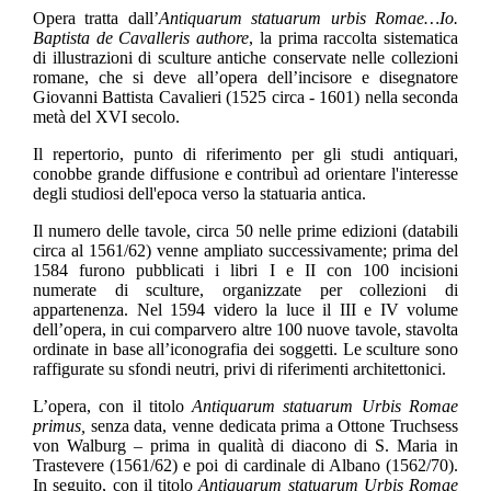
Opera tratta dall’
Antiquarum statuarum urbis Romae…Io.
Baptista de Cavalleris authore
, la prima raccolta sistematica
di illustrazioni di sculture antiche conservate nelle collezioni
romane, che si deve all’opera dell’incisore e disegnatore
Giovanni Battista Cavalieri (1525 circa - 1601) nella seconda
metà del XVI secolo.
Il repertorio, punto di riferimento per gli studi antiquari,
conobbe grande diffusione e contribuì ad orientare l'interesse
degli studiosi dell'epoca verso la statuaria antica.
Il numero delle tavole, circa 50 nelle prime edizioni (databili
circa al 1561/62) venne ampliato successivamente; prima del
1584 furono pubblicati i libri I e II con 100 incisioni
numerate di sculture, organizzate per collezioni di
appartenenza. Nel 1594 videro la luce il III e IV volume
dell’opera, in cui comparvero altre 100 nuove tavole, stavolta
ordinate in base all’iconografia dei soggetti. Le sculture sono
raffigurate su sfondi neutri, privi di riferimenti architettonici.
L’opera, con il titolo
Antiquarum statuarum Urbis Romae
primus,
senza data, venne dedicata prima a Ottone Truchsess
von Walburg – prima in qualità di diacono di S. Maria in
Trastevere (1561/62) e poi di cardinale di Albano (1562/70).
In seguito, con il titolo
Antiquarum statuarum Urbis Romae