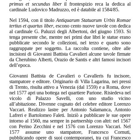
primus et secundus liber
il frontespizio reca la dedica al
cardinale Ludovico Madruzzo, ed è databile al 1584/85.
Nel 1594, con il titolo
Antiquarum Statuarum Urbis Romae
tertius et quartus liber
, escono cento nuove tavole con dedica
al cardinale G. Paluzzi degli Albertoni, del giugno 1593. Si
tenga presente che, mentre nei primi due libri le statue erano
pubblicate secondo le collezioni, nel terzo e quarto sono
raggruppate per soggetto. La raccolta contiene, oltre alle
incisioni di Giovanni Battista Cavalieri alcune tavole firmate
da Cherubino Alberti, Orazio de Santis e altri famosi incisori
dell’epoca.
Giovanni Battista de Cavalieri o Cavalleris fu incisore,
stampatore e editore. Originario di Villa Lagarina, nei pressi
di Trento, risulta attivo a Venezia (dal 1559) e a Roma, dove
nel 1577 apri una bottega nel quartiere Parione. Risiedeva nel
vicolo di Palazzo Savelli, con uno studio vicino
all’abitazione. Divenne cognato del celebre editore Lorenzo
Vaccari. Realizzo lastre per Antonio Salamanca, Antonio
Lafreri e Bartolomeo Faleti. Iniziò a pubblicare le sue opere
intorno al 1560, ma sempre in partnership con altri: nel 1567
con Perino Zecchini e nel 1576 con Lorenzo Vaccari. Nel
1577 assunse uno stampatore, Francesco Cornuti,
pubblicando opere di suoi contemporanei, tra cui Francesco