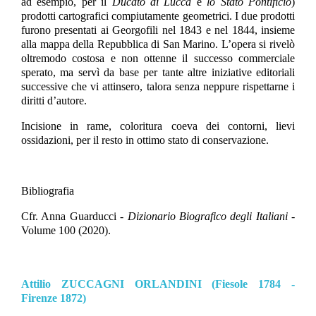
ad esempio, per il
Ducato di Lucca
e
lo Stato Pontificio
)
prodotti cartografici compiutamente geometrici. I due prodotti
furono presentati ai Georgofili nel 1843 e nel 1844, insieme
alla mappa della Repubblica di San Marino. L’opera si rivelò
oltremodo costosa e non ottenne il successo commerciale
sperato, ma servì da base per tante altre iniziative editoriali
successive che vi attinsero, talora senza neppure rispettarne i
diritti d’autore.
Incisione in rame, coloritura coeva dei contorni, lievi
ossidazioni, per il resto in ottimo stato di conservazione.
Bibliografia
Cfr. Anna Guarducci -
Dizionario Biografico degli Italiani
-
Volume 100 (2020).
Attilio ZUCCAGNI ORLANDINI (Fiesole 1784 -
Firenze 1872)