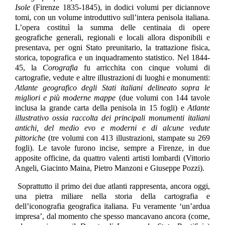
Isole
(Firenze 1835-1845), in dodici volumi per diciannove
tomi, con un volume introduttivo sull’intera penisola italiana.
L’opera costituì la summa delle centinaia di opere
geografiche generali, regionali e locali allora disponibili e
presentava, per ogni Stato preunitario, la trattazione fisica,
storica, topografica e un inquadramento statistico. Nel 1844-
45, la
Corografia
fu arricchita con cinque volumi di
cartografie, vedute e altre illustrazioni di luoghi e monumenti:
Atlante geografico degli Stati italiani delineato sopra le
migliori e più moderne mappe
(due volumi con 144 tavole
inclusa la grande carta della penisola in 15 fogli) e
Atlante
illustrativo ossia raccolta dei principali monumenti italiani
antichi, del medio evo e moderni e di alcune vedute
pittoriche
(tre volumi con 413 illustrazioni, stampate su 269
fogli). Le tavole furono incise, sempre a Firenze, in due
apposite officine, da quattro valenti artisti lombardi (Vittorio
Angeli, Giacinto Maina, Pietro Manzoni e Giuseppe Pozzi).
Soprattutto il primo dei due atlanti rappresenta, ancora oggi,
una pietra miliare nella storia della cartografia e
dell’iconografia geografica italiana. Fu veramente ‘un’ardua
impresa’, dal momento che spesso mancavano ancora (come,