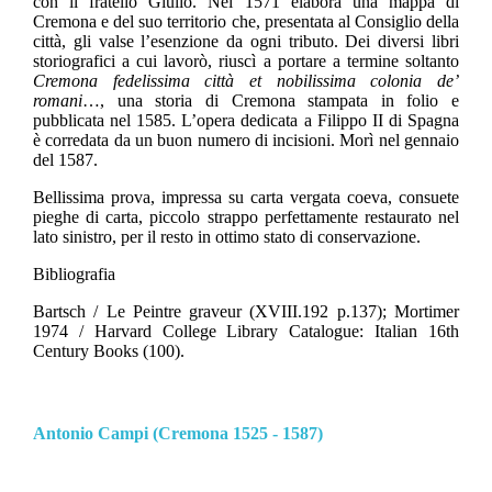
con il fratello Giulio. Nel 1571 elabora una mappa di
Cremona e del suo territorio che, presentata al Consiglio della
città, gli valse l’esenzione da ogni tributo. Dei diversi libri
storiografici a cui lavorò, riuscì a portare a termine soltanto
Cremona fedelissima città et nobilissima colonia de’
romani
…, una storia di Cremona stampata in folio e
pubblicata nel 1585. L’opera dedicata a Filippo II di Spagna
è corredata da un buon numero di incisioni. Morì nel gennaio
del 1587.
Bellissima prova, impressa su carta vergata coeva, consuete
pieghe di carta, piccolo strappo perfettamente restaurato nel
lato sinistro, per il resto in ottimo stato di conservazione.
Bibliografia
Bartsch / Le Peintre graveur (XVIII.192 p.137); Mortimer
1974 / Harvard College Library Catalogue: Italian 16th
Century Books (100).
Antonio Campi (Cremona 1525 - 1587)