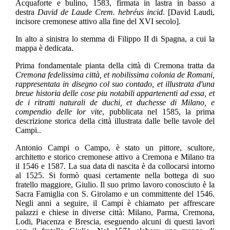
Acquaforte e bulino, 1583, firmata in lastra in basso a
destra
David de Laude Crem. hebréus incid
. [David Laudi,
incisore cremonese attivo alla fine del XVI secolo].
In alto a sinistra lo stemma di Filippo II di Spagna, a cui la
mappa è dedicata.
Prima fondamentale pianta della città di Cremona tratta da
Cremona fedelissima città, et nobilissima colonia de Romani,
rappresentata in disegno col suo contado, et illustrata d'una
breue historia delle cose piu notabili appartenenti ad essa, et
de i ritratti naturali de duchi, et duchesse di Milano, e
compendio delle lor vite
, pubblicata nel 1585, la prima
descrizione storica della città illustrata dalle belle tavole del
Campi..
Antonio Campi o Campo, è stato un pittore, scultore,
architetto e storico cremonese attivo a Cremona e Milano tra
il 1546 e 1587. La sua data di nascita è da collocarsi intorno
al 1525. Si formò quasi certamente nella bottega di suo
fratello maggiore, Giulio. Il suo primo lavoro conosciuto è la
Sacra Famiglia con S. Girolamo e un committente del 1546.
Negli anni a seguire, il Campi è chiamato per affrescare
palazzi e chiese in diverse città: Milano, Parma, Cremona,
Lodi, Piacenza e Brescia, eseguendo alcuni di questi lavori