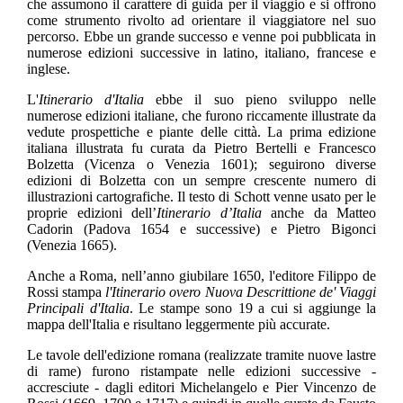
che assumono il carattere di guida per il viaggio e si offrono
come strumento rivolto ad orientare il viaggiatore nel suo
percorso. Ebbe un grande successo e venne poi pubblicata in
numerose edizioni successive in latino, italiano, francese e
inglese.
L'
Itinerario d'Italia
ebbe il suo pieno sviluppo nelle
numerose edizioni italiane, che furono riccamente illustrate da
vedute prospettiche e piante delle città. La prima edizione
italiana illustrata fu curata da Pietro Bertelli e Francesco
Bolzetta (Vicenza o Venezia 1601); seguirono diverse
edizioni di Bolzetta con un sempre crescente numero di
illustrazioni cartografiche. Il testo di Schott venne usato per le
proprie edizioni dell’
Itinerario d’Italia
anche da Matteo
Cadorin (Padova 1654 e successive) e Pietro Bigonci
(Venezia 1665).
Anche a Roma, nell’anno giubilare 1650, l'editore Filippo de
Rossi stampa
l'Itinerario overo Nuova Descrittione de' Viaggi
Principali d'Italia
. Le stampe sono 19 a cui si aggiunge la
mappa dell'Italia e risultano leggermente più accurate.
Le tavole dell'edizione romana (realizzate tramite nuove lastre
di rame) furono ristampate nelle edizioni successive -
accresciute - dagli editori Michelangelo e Pier Vincenzo de