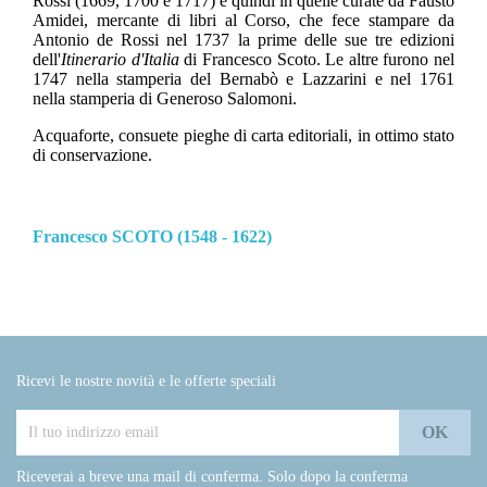
Rossi (1669, 1700 e 1717) e quindi in quelle curate da Fausto
Amidei, mercante di libri al Corso, che fece stampare da
Antonio de Rossi nel 1737 la prime delle sue tre edizioni
dell'
Itinerario d'Italia
di Francesco Scoto. Le altre furono nel
1747 nella stamperia del Bernabò e Lazzarini e nel 1761
nella stamperia di Generoso Salomoni.
Acquaforte, consuete pieghe di carta editoriali, in ottimo stato
di conservazione.
Francesco SCOTO (1548 - 1622)
Ricevi le nostre novità e le offerte speciali
Riceverai a breve una mail di conferma. Solo dopo la conferma