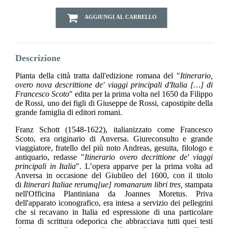
AGGIUNGI AL CARRELLO
Descrizione
Pianta della città tratta dall'edizione romana del "
Itinerario,
overo nova descrittione de' viaggi principali d'Italia […] di
Francesco Scoto
" edita per la prima volta nel 1650 da Filippo
de Rossi, uno dei figli di Giuseppe de Rossi, capostipite della
grande famiglia di editori romani.
Franz Schott (1548-1622), italianizzato come Francesco
Scoto, era originario di Anversa. Giureconsulto e grande
viaggiatore, fratello del più noto Andreas, gesuita, filologo e
antiquario, redasse "
Itinerario overo decrittione de' viaggi
principali in Italia
". L’opera apparve per la prima volta ad
Anversa in occasione del Giubileo del 1600, con il titolo
di
Itinerari Italiae rerumq[ue] romanarum libri tres,
stampata
nell'Officina Plantiniana da Joannes Moretus. Priva
dell'apparato iconografico, era intesa a servizio dei pellegrini
che si recavano in Italia ed espressione di una particolare
forma di scrittura odeporica che abbracciava tutti quei testi