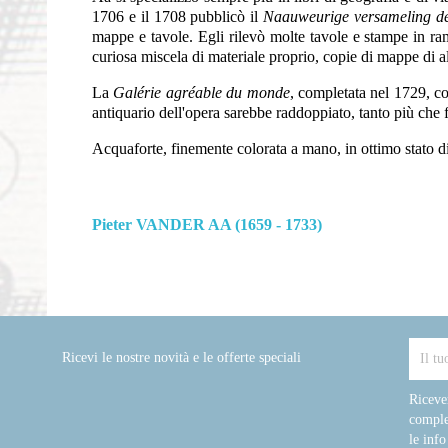
1706 e il 1708 pubblicò il
Naauweurige versameling de
mappe e tavole. Egli rilevò molte tavole e stampe in ra
curiosa miscela di materiale proprio, copie di mappe di alt
La
Galérie agréable du monde
, completata nel 1729, c
antiquario dell'opera sarebbe raddoppiato, tanto più che f
Acquaforte, finemente colorata a mano, in ottimo stato d
Pieter VANDER AA (1659 - 1733)
Ricevi le nostre novità e le offerte speciali
Riceve
comple
le info