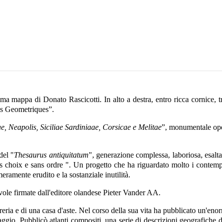
ima mappa di Donato Rascicotti. In alto a destra, entro ricca cornice,
Pas Geometriques”.
e, Neapolis, Siciliae Sardiniaae, Corsicae e Melitae
”, monumentale ope
del "
Thesaurus antiquitatum
", generazione complessa, laboriosa, esaltat
choix e sans ordre ". Un progetto che ha riguardato molto i contempora
meramente erudito e la sostanziale inutilità.
avole firmate dall'editore olandese Pieter Vander AA.
breria e di una casa d'aste. Nel corso della sua vita ha pubblicato un'en
aggio. Pubblicò atlanti compositi, una serie di descrizioni geografiche 