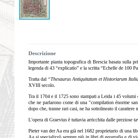
Descrizione
Importante pianta topografica di Brescia basata sulla pr
legenda di 43 “explicatio” e la scritta “Echelle de 100 
Tratta dal
“Thesaurus Antiquitatum et Historiarum Italia
XVIII secolo.
Tra il 1704 e il 1725 sono stampati a Leida i 45 volumi 
che ne parlarono come di una "compilation énorme sans 
dopo che, tranne rari casi, ne ha sottolineato il carattere 
L'opera di Graevius è tuttavia arricchita dalle preziose t
Pieter van der Aa era già nel 1682 proprietario di una li
Aa si specializzò sempre più in libri di geografia e di vi