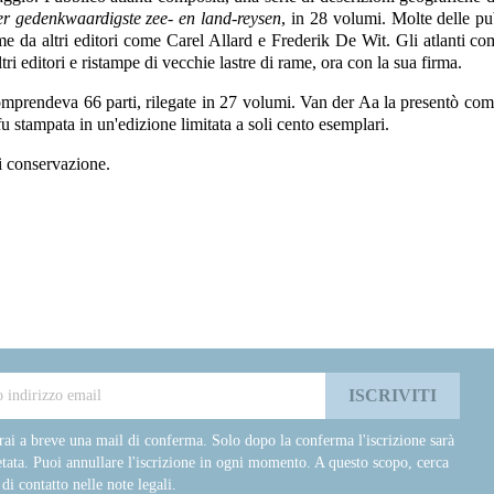
r gedenkwaardigste zee- en land-reysen
, in 28 volumi. Molte delle pu
me da altri editori come Carel Allard e Frederik De Wit. Gli atlanti c
ri editori e ristampe di vecchie lastre di rame, ora con la sua firma.
omprendeva 66 parti, rilegate in 27 volumi. Van der Aa la presentò com
u stampata in un'edizione limitata a soli cento esemplari.
i conservazione.
rai a breve una mail di conferma. Solo dopo la conferma l'iscrizione sarà
tata. Puoi annullare l'iscrizione in ogni momento. A questo scopo, cerca
 di contatto nelle note legali.