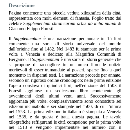
Descrizione
Pagina contenente una piccola veduta xilografica della città,
rappresentata con molti elementi di fantasia. Foglio tratto dal
celebre
Supplementum chronicarum orbis ab initio mundi
di
Giacomo Filippo Foresti.
Il
Supplementum
è una narrazione per annate in 15 libri
contenente una sorta di storia universale del mondo
dall’origine fino al 1482. Nel 1483 fu stampato per la prima
volta a Venezia e dedicato alla Magnifica Comunità di
Bergamo. Il
Supplementum
è una sorta di storia generale che
si propone di raccogliere in un unico libro le notizie
meritevoli di esser tramandate ai posteri, sparse fino a quel
momento in disparati testi. La narrazione procede per annate,
secondo un rigoroso ordine cronologico: nella prima edizione
l'opera constava di quindici libri, nell'edizione del 1503 il
Foresti aggiunse un sedicesimo libro contenente gli
avvenimenti degli ultimi venti anni. Successivamente
aggiornata più volte; complessivamente sono conosciute sei
edizioni incunabolo e sei stampate nel ‘500, di cui l’ultima
nel 1553. La prima edizione in italiano è stampata a Venezia
nel 1535, e da questa è tratta questa pagina. Le tavole
xilografiche raffiguranti le città compaiono per la prima volta
nel 1513 e vengono implementate nel numero con il