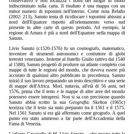
conservativo e non localizza i nomi dei luoghi in modo
indiscriminato sulla carta. Il risultato è una mappa con un
minor numero di toponimi nell'interno. Come nota Relaño
(2002: 213), Sanuto tenta di ricollocare i toponimi abissini a
nord dell'Equatore rispetto all'orientamento verso sud
presente in altre carte di questo periodo. Ad esempio, la
regione di Amara è più a nord dell'Equatore nella mappa di
Sanuto.
Livio Sanuto (c1520-1576) fu un cosmografo, matematico,
inventore di strumenti astronomici e costruttore di globi
terrestri veneziano. Insieme al fratello Giulio (attivo dal 1540
al 1588), Sanuto progettò di produrre un atlante completo con
mappe di tutte le regioni del mondo, che doveva essere più
accurato di qualsiasi altro pubblicato in precedenza. Sanuto
iniziò il suo lavoro preparando un testo descrittivo e una serie
di mappe dell'Africa. Morì, tuttavia, all'età di 56 anni, nel
1576, prima che il testo e le mappe di altre aree del mondo
potessero essere intrapresi. Non si sa con precisione quando
Sanuto abbia scritto la sua
Geografia.
Skelton (1965c)
teorizza che il testo sia stato preparato tra il 1561 e il 1575.
Nel 1561 Sanuto si era già affermato come geografo. A quel
punto era stato ammesso a far parte dell'Accademia della
Fama di Venezia.
L'atlante
Geografia di M. Livio Sanuto...,
che mostra tutte le