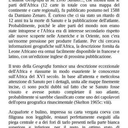
parti dell'Africa (12 carte in totale con una mappa del
continente e carte regionali), fu pubblicato postumo nel 1588
da Damiano Zenaro. È curioso che ci sia stato un ritardo di
12 anni tra la morte di Sanuto e la pubblicazione dell'atlante.
Probabilmente, poiché le altre parti del mondo non erano
state intraprese e l'Africa era di interesse secondario rispetto
alle nuove scoperte nelle Americhe e in Oriente, non c'era
un'enorme pressione per produrre l'atlante. Per chi cercava
informazioni geografiche sull'Africa, la descrizione fornita da
Leone Africano era ormai facilmente disponibile in francese e
latino, con un'edizione inglese di prossima pubblicazione.
Il testo della
Geografia
fornisce una descrizione eccezionale
dell'Africa e riassume in modo esauriente le conoscenze
sull'Africa del XVI secolo. In base all'attenta e meticolosa
attenzione di Sanuto per i dettagli, unita alle mappe finemente
incise, ci sono pochi dubbi sul fatto che se Sanuto fosse
vissuto e avesse potuto completare il suo atlante,
probabilmente si sarebbe classificato come uno dei capolavori
dell'opera geografica rinascimentale (Skelton 1965c: viii).
Acquaforte e bulino, impressa su carta vergata coeva con
filigrana non leggibile, restauri perfettamente eseguiti alla
piega centrale e a dei fori di tarlo presenti nella parte bianca
superiore e inferiore, per il resto in ottimo stato di