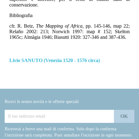
conservazione.
Bibliografia
cfr. R. Betz,
The Mapping of Africa,
pp. 145-146, map 22;
Relaño 2002: 213; Norwich 1997: map # 152; Skelton
1965c; Almàgia 1946; Biasutti 1920: 327-346 and 387-436.
Livio SANUTO (Venezia 1520 - 1576 circa)
Ricevi le nostre novità e le offerte speciali
Riceverai a breve una mail di conferma. Solo dopo la conferma
l'iscrizione sarà completata. Puoi annullare l'iscrizione in ogni momento.