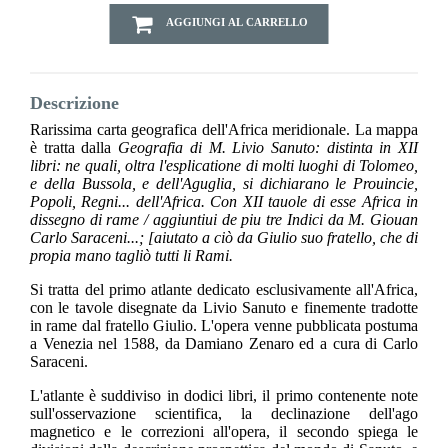
AGGIUNGI AL CARRELLO
Descrizione
Rarissima carta geografica dell'Africa meridionale. La mappa
è tratta dalla
Geografia di M. Livio Sanuto: distinta in XII
libri: ne quali, oltra l'esplicatione di molti luoghi di Tolomeo,
e della Bussola, e dell'Aguglia, si dichiarano le Prouincie,
Popoli, Regni... dell'Africa. Con XII tauole di esse Africa in
dissegno di rame / aggiuntiui de piu tre Indici da M. Giouan
Carlo Saraceni...; [aiutato a ciò da Giulio suo fratello, che di
propia mano tagliò tutti li Rami.
Si tratta del primo atlante dedicato esclusivamente all'Africa,
con le tavole disegnate da Livio Sanuto e finemente tradotte
in rame dal fratello Giulio. L'opera venne pubblicata postuma
a Venezia nel 1588, da Damiano Zenaro ed a cura di Carlo
Saraceni.
L'atlante è suddiviso in dodici libri, il primo contenente note
sull'osservazione scientifica, la declinazione dell'ago
magnetico e le correzioni all'opera, il secondo spiega le