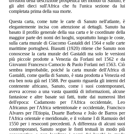
divisioni della descrizione prospettica del mondo di Sanuto, e
gli altri dieci sull'Africa che fu l'unica sezione da lui
completata prima della sua morte.
Questa carta, come tutte le carte di Sanuto nell'atlante, è
elegantemente incisa con attenzione ai dettagli. Sanuto ha
basato il profilo generale della sua carta e le coordinate della
maggior parte dei nomi dei luoghi, soprattutto lungo le coste,
sulla carta murale di Giacomo Gastaldi del 1564 e sulle carte
marittime portoghesi. Biasutti (1920) ritiene che Sanuto non
conoscesse la carta murale del Gastaldi ma solo le versioni
più piccole prodotte a Venezia da Forlani nel 1562 e da
Giovanni Francesco Camocio & Paolo Forlani nel 1563. Ciò
sembra improbabile, poiché la carta murale dell'Africa di
Gastaldi, come quella di Sanuto, è stata prodotta a Venezia ed
era ben nota già nel 1588. Per quanto riguarda gli interni del
contenente africano, Sanuto, come i suoi contemporanei,
aveva accesso a una vasta quantità di informazioni, alcune
fantasiose e altre basate sui fatti, tratte dai numerosi libri
dell'epoca: Cadamosto per l'Africa occidentale, Leo
Africanus per l'Africa settentrionale e occidentale, Francisco
Alvares per l'Etiopia, Duarte Barbosa e João de Barros per
l'Africa orientale e meridionale, e il volume I di Ramusio del
1550 per i resoconti precedenti. A differenza di alcuni suoi
contemporanei, Sanuto segue le fonti testuali in modo più