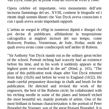
Opera celebre ed importante, vero monumento dell’arte
incisoria fiamminga del sec. XVIII, contiene le biografie ed i
ritratti degli uomini illustri che Van Dyck aveva conosciuto e
con i quali aveva avuto importanti rapporti.
L’artista ne eseguì le effigi in numerosi dipinti e disegni che
poi decise di pubblicare, affidandone la trasposizione
calcografica ai migliori incisori del suo tempo, come
Bolswert, Pontius, Vorsterman, de Jode, Hollar, molti dei
quali aveva avuto come condiscepoli nell’atelier di Rubens.
"Sir Anthony Van Dyck stands out as the solitary great etcher
of the school. Portrait etching had scarcely had an existence
before his time, and in his work it suddenly appears at the
highest point ever reached in the art" (Hind, p. 165). "The
plan of this publication took shape after Van Dyck returned
from Italy (1626) and before he went to England (1632). He
made careful preparatory drawings in chalk and brush for the
publication. He directed and revised the work of the
engravers, the best of the Rubens circle; he collaborated with
his etching needle in some of the plates and himself etched
the most beautiful set, mainly portraits of artists. One of the
most brilliant in human characterization is the portrait of Peter
Brueghel the Younger, son of the great Peasant Brueghel. It is