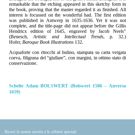
remarkable that the etching appeared in this sketchy form in
the book, proving that the master regarded it as finished. All
interest is focussed on the wonderful had. The first edition
was published in Antwerp in 1635-1636. Yet it was not
complete, and the title-page did not appear before the Gillis
Hendricx edition of 1645, engraved by Jacob Neels"
(Benesch,
Artistic and Intellectual Trends
, p. 32.)
Hofer,
Baroque Book Illustrations
132.
Acquaforte con ritocchi al bulino, stampata su carta vergata
coeva, filigrana del “giullare”, con margini, in ottimo stato di
conservazione.
Schelte Adam BOLSWERT (Bolswert 1586 – Anversa
1659)
Ricevi le nostre novità e le offerte speciali