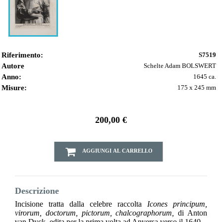
Riferimento:
S7519
Autore
Schelte Adam BOLSWERT
Anno:
1645 ca.
Misure:
175 x 245 mm
200,00 €
AGGIUNGI AL CARRELLO
Descrizione
Incisione tratta dalla celebre raccolta
Icones principum,
virorum, doctorum, pictorum, chalcographorum,
di Anton
van Dyck, edita per la prima volta ad Anversa verso il 1640.