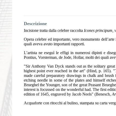
Descrizione
Incisione tratta dalla celebre raccolta
Icones principum, 
Opera celebre ed importante, vero monumento dell’arte in
quali aveva avuto importanti rapporti.
L’artista ne eseguì le effigi in numerosi dipinti e dis
Pontius, Vorsterman, de Jode, Hollar, molti dei quali av
"Sir Anthony Van Dyck stands out as the solitary great e
highest point ever reached in the art" (Hind, p. 165).
made careful preparatory drawings in chalk and brush fo
etching needle in some of the plates and himself etched 
Brueghel the Younger, son of the great Peasant Brueghel. 
interest is focussed on the wonderful had. The first edi
edition of 1645, engraved by Jacob Neels" (Benesch,
Ar
Acquaforte con ritocchi al bulino, stampata su carta verga