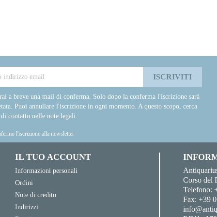
rai a breve una mail di conferma. Solo dopo la conferma l'iscrizione sarà
tata. Puoi annullare l'iscrizione in ogni momento. A questo scopo, cerca
 di contatto nelle note legali.
fermo l'iscrizione alla newsletter
IL TUO ACCOUNT
INFORM
Antiquariu
Informazioni personali
Corso del 
Ordini
Telefono:
Note di credito
Fax:
+39 0
Indirizzi
info@antiq