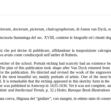
virorum, doctorum, pictorum, chalcographorum,
di Anton van Dyck, ed
cisoria fiamminga del sec. XVIII, contiene le biografie ed i ritratti de
egni che poi decise di pubblicare, affidandone la trasposizione calcogr
eva avuto come condiscepoli nell’atelier di Rubens.
tcher of the school. Portrait etching had scarcely had an existence be
 "The plan of this publication took shape after Van Dyck returned fro
r the publication. He directed and revised the work of the engravers,
the most beautiful set, mainly portraits of artists. One of the most bri
It is remarkable that the etching appeared in this sketchy form in the 
tion was published in Antwerp in 1635-1636. Yet it was not complete, and
tistic and Intellectual Trends
, p. 32.) Hofer,
Baroque Book Illustrations
ta coeva, filigrana del “giullare”, con margini, in ottimo stato di conse