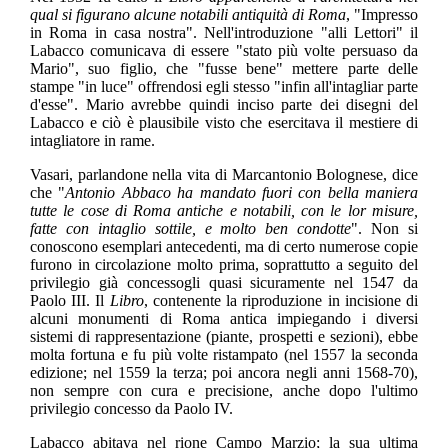
qual si figurano alcune notabili antiquità di Roma
, "Impresso
in Roma in casa nostra". Nell'introduzione "alli Lettori" il
Labacco comunicava di essere "stato più volte persuaso da
Mario", suo figlio, che "fusse bene" mettere parte delle
stampe "in luce" offrendosi egli stesso "infin all'intagliar parte
d'esse". Mario avrebbe quindi inciso parte dei disegni del
Labacco e ciò è plausibile visto che esercitava il mestiere di
intagliatore in rame.
Vasari, parlandone nella vita di Marcantonio Bolognese, dice
che "
Antonio Abbaco ha mandato fuori con bella maniera
tutte le cose di Roma antiche e notabili, con le lor misure,
fatte con intaglio sottile, e molto ben condotte
". Non si
conoscono esemplari antecedenti, ma di certo numerose copie
furono in circolazione molto prima, soprattutto a seguito del
privilegio già concessogli quasi sicuramente nel 1547 da
Paolo III. Il
Libro
, contenente la riproduzione in incisione di
alcuni monumenti di Roma antica impiegando i diversi
sistemi di rappresentazione (piante, prospetti e sezioni), ebbe
molta fortuna e fu più volte ristampato (nel 1557 la seconda
edizione; nel 1559 la terza; poi ancora negli anni 1568-70),
non sempre con cura e precisione, anche dopo l'ultimo
privilegio concesso da Paolo IV.
Labacco abitava nel rione Campo Marzio; la sua ultima