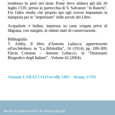
residenza fu però nel rione Ponte dove abitava già dal 26
luglio 1539, presso la parrocchia di S. Salvatore "in Banchi".
Fra l'altro risulta che proprio qui egli avesse impiantato la
stamperia per le "impressure" delle tavole del
Libro
.
Acquaforte e bulino, impressa su carta vergata priva di
filigrana, con margini, in ottimo stato di conservazione.
Bibliografia
T. Ashby,
Il libro d'Antonio Labacco appartenente
all'architettura
, in “La Bibliofilia”, 16 (1914), pp. 289-309;
Flavia Colonna –
Antonio Labacco
, in “Dizionario
Biografico degli Italiani” - Volume 62 (2004).
Antonio LABACCO (Vercelli, 1495 – Roma, 1570)
Ricevi le nostre novità e le offerte speciali