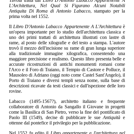
Tavola tratta dal
Libro D'Antonio Labacco Appartenente A
L'Architettura, Nel Qual Si Figurano Alcuni Notabili
Antiquita Di Roma di Antonio Labacco
, stampato per la
prima volta nel 1552.
Il
Libro D'Antonio Labacco Appartenente A L'Architettura
è
un'opera importante per lo studio dell'architettura classica e
uno dei primi trattati di architettura illustrati con lastre di
rame, al posto delle xilografie e del testo a stampa. L'autore
trovò il mezzo dell'incisione su rame di gran lunga superiore
alla tradizionale immagine xilografica, consentendo una
maggiore precisione e realismo. Questo libro presenta belle e
accurate ricostruzioni di antichi monumenti romani come
l'Arco e il Foro di Traiano, il Tempio di Castore e Polluce, il
Mausoleo di Adriano (oggi noto come Castel Sant'Angelo), il
Porto di Traiano e diversi templi senza nome, sulla base di
descrizioni ricavate da testi classici e dall'ispezione delle loro
rovine.
Labacco (1495-1567?), architetto italiano e frequente
collaboratore di Antonio da Sangallo il Giovane in progetti
come la Basilica di San Pietro, verso la fine del pontificato di
Paolo III (1549), decise di pubblicare le sue
Antiquità
e
ottenne dal pontefice il privilegio per la pubblicazione.
Nel 1552 fu edito il
Libro appartenente a l'architettura nel