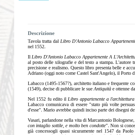
Descrizione
Tavola tratta dal
Libro D'Antonio Labacco Appartenente
nel 1552.
Il
Libro D'Antonio Labacco Appartenente A L'Architett
al posto delle xilografie e del testo a stampa. L'autore
precisione e realismo. Questo libro presenta belle e acc
Adriano (oggi noto come Castel Sant'Angelo), il Porto di T
Labacco (1495-1567?), architetto italiano e frequente col
(1549), decise di pubblicare le sue
Antiquità
e ottenne dal
Nel 1552 fu edito il
Libro appartenente a l'architettur
Labacco comunicava di essere "stato più volte persuaso 
d'esse". Mario avrebbe quindi inciso parte dei disegni del
Vasari, parlandone nella vita di Marcantonio Bolognese,
con intaglio sottile, e molto ben condotte
". Non si conos
già concessogli quasi sicuramente nel 1547 da Paolo 