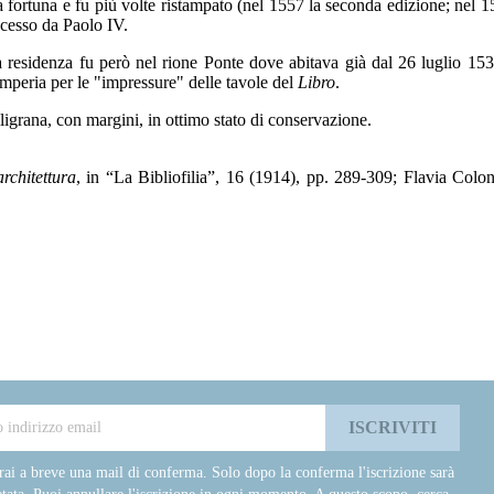
ta fortuna e fu più volte ristampato (nel 1557 la seconda edizione; nel 
ncesso da Paolo IV.
residenza fu però nel rione Ponte dove abitava già dal 26 luglio 1539
tamperia per le "impressure" delle tavole del
Libro
.
ligrana, con margini, in ottimo stato di conservazione.
rchitettura
, in “La Bibliofilia”, 16 (1914), pp. 289-309; Flavia Col
rai a breve una mail di conferma. Solo dopo la conferma l'iscrizione sarà