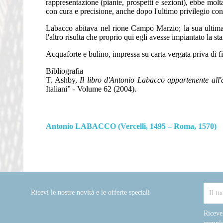
rappresentazione (piante, prospetti e sezioni), ebbe mol
con cura e precisione, anche dopo l'ultimo privilegio co
Labacco abitava nel rione Campo Marzio; la sua ultima 
l'altro risulta che proprio qui egli avesse impiantato la s
Acquaforte e bulino, impressa su carta vergata priva di fi
Bibliografia
T. Ashby,
Il libro d'Antonio Labacco appartenente all'a
Italiani” - Volume 62 (2004).
Antonio LABACCO (Vercelli, 1495 – Roma, 1570)
Ricevi le nostre novità e le offerte speciali
Riceve