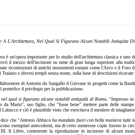
 A L'Architettura, Nel Qual Si Figurano Alcuni Notabili Antiquita 
ura
è un'opera importante per lo studio dell'architettura classica e uno dei 
 trovò il mezzo dell'incisione su rame di gran lunga superiore alla tr
urate ricostruzioni di antichi monumenti romani come l'Arco e il Foro d
raiano e diversi templi senza nome, sulla base di descrizioni ricavate da 
laboratore di Antonio da Sangallo il Giovane in progetti come la Basilica
 pontefice il privilegio per la pubblicazione.
a nel qual si figurano alcune notabili antiquità di Roma
, "Impresso in 
da Mario", suo figlio, che "fusse bene" mettere parte delle stampe "in
 Labacco e ciò è plausibile visto che esercitava il mestiere di intagliato
 dice che "
Antonio Abbaco ha mandato fuori con bella maniera tutte le c
cono esemplari antecedenti, ma di certo numerose copie furono in circo
III. Il
Libro
, contenente la riproduzione in incisione di alcuni mon