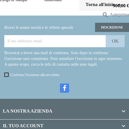

Torna all'inizio
Prezzo
900,00 €

Anteprima
Ricevi le nostre novità e le offerte speciali
DESCRIZIONE
Riceverai a breve una mail di conferma. Solo dopo la conferma
l'iscrizione sarà completata. Puoi annullare l'iscrizione in ogni momento.
A questo scopo, cerca le info di contatto nelle note legali.
Confermo l'iscrizione alla newsletter

LA NOSTRA AZIENDA

IL TUO ACCOUNT