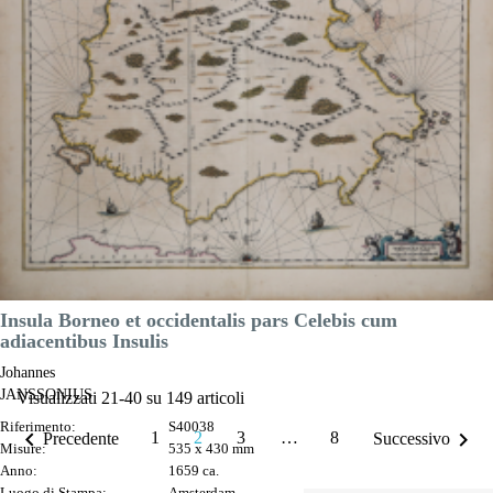
Anno:
1659 ca.
Luogo di Stampa:
Amsterdam
Prezzo
700,00 €

Anteprima
DESCRIZIONE
Insula Borneo et occidentalis pars Celebis cum
adiacentibus Insulis
Johannes
JANSSONIUS
Visualizzati 21-40 su 149 articoli
Riferimento:
S40038


1
2
3
…
8
Precedente
Successivo
Misure:
535 x 430 mm
Anno:
1659 ca.
Luogo di Stampa:
Amsterdam