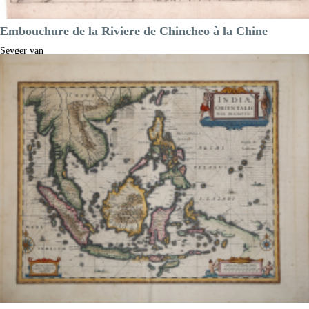
Embouchure de la Riviere de Chincheo à la Chine
Seyger van
Rechteren
Riferimento:
S46176
Misure:
200 x 160 mm
Anno:
1639 ca.
Luogo di Stampa:
Parigi
Prezzo
180,00 €

Anteprima
DESCRIZIONE