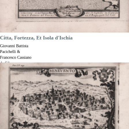
Citta, Fortezza, Et Isola d'Ischia
Giovanni Battista
Pacichelli &
Francesco Cassiano
de Silva
Riferimento:
S52725
Misure:
180 x 125 mm
Anno:
1700 ca.
Luogo di Stampa:
Napoli
Prezzo
200,00 €

Anteprima
DESCRIZIONE