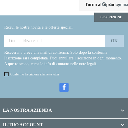


Torna all'inizio
Anteprima
DESCRIZIONE
Ricevi le nostre novità e le offerte speciali
Riceverai a breve una mail di conferma. Solo dopo la conferma
l'iscrizione sarà completata. Puoi annullare l'iscrizione in ogni momento.
A questo scopo, cerca le info di contatto nelle note legali.
Confermo l'iscrizione alla newsletter

LA NOSTRA AZIENDA

IL TUO ACCOUNT