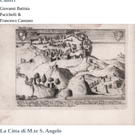
Giovanni Battista
Pacichelli &
Francesco Cassiano
de Silva
Riferimento:
S52761
Misure:
185 x 140 mm
Anno:
1703
Luogo di Stampa:
Napoli
Prezzo
150,00 €

Anteprima
DESCRIZIONE
La Citta di M.te S. Angelo