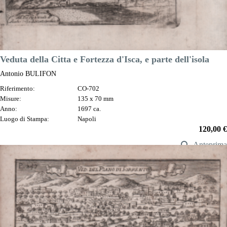
Veduta della Citta e Fortezza d'Isca, e parte dell'isola
Antonio BULIFON
Riferimento:
CO-702
Misure:
135 x 70 mm
Anno:
1697 ca.
Luogo di Stampa:
Napoli
Prezzo
120,00 €

Anteprima
DESCRIZIONE