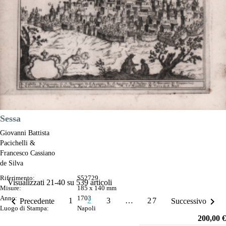
Prezzo
180,00 €

Anteprima
DESCRIZIONE
Sessa
Giovanni Battista
Pacichelli &
Francesco Cassiano
de Silva
Riferimento:
S52729
Visualizzati 21-40 su 539 articoli
Misure:
185 x 140 mm
Anno:
1703


1
2
3
…
27
Precedente
Successivo
Luogo di Stampa:
Napoli
Prezzo
200,00 €