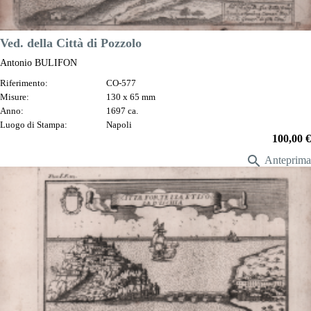
Ved. della Città di Pozzolo
Antonio BULIFON
Riferimento:
CO-577
Misure:
130 x 65 mm
Anno:
1697 ca.
Luogo di Stampa:
Napoli
Prezzo
100,00 €

Anteprima
DESCRIZIONE