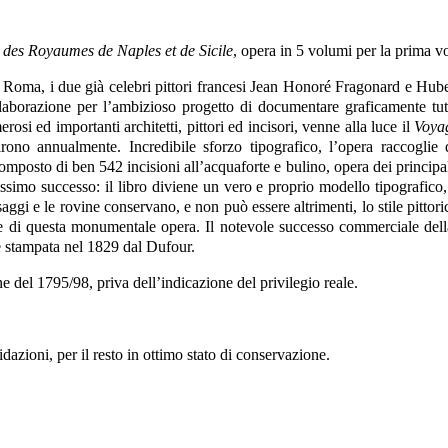
 des Royaumes de Naples et de Sicile
, opera in 5 volumi per la prima vo
oma, i due già celebri pittori francesi Jean Honoré Fragonard e Hubert
laborazione per l’ambizioso progetto di documentare graficamente tutti
rosi ed importanti architetti, pittori ed incisori, venne alla luce il
Voyag
no annualmente. Incredibile sforzo tipografico, l’opera raccoglie 
omposto di ben 542 incisioni all’acquaforte e bulino, opera dei principal
issimo successo: il libro diviene un vero e proprio modello tipografico
saggi e le rovine conservano, e non può essere altrimenti, lo stile pitt
zione di questa monumentale opera. Il notevole successo commerciale della
 è stampata nel 1829 dal Dufour.
e del 1795/98, priva dell’indicazione del privilegio reale.
azioni, per il resto in ottimo stato di conservazione.