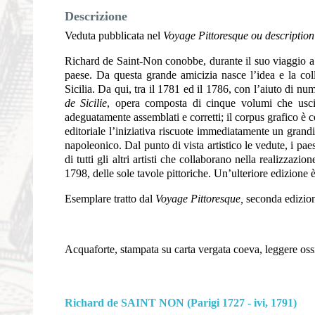
Descrizione
Veduta pubblicata nel
Voyage Pittoresque ou description
Richard de Saint-Non conobbe, durante il suo viaggio a R
paese. Da questa grande amicizia nasce l’idea e la col
Sicilia. Da qui, tra il 1781 ed il 1786, con l’aiuto di nume
de Sicilie
, opera composta di cinque volumi che usciro
adeguatamente assemblati e corretti; il corpus grafico è c
editoriale l’iniziativa riscuote immediatamente un grand
napoleonico. Dal punto di vista artistico le vedute, i pae
di tutti gli altri artisti che collaborano nella realizza
1798, delle sole tavole pittoriche. Un’ulteriore edizione
Esemplare tratto dal
Voyage Pittoresque,
seconda edizion
Acquaforte, stampata su carta vergata coeva, leggere ossid
Richard de SAINT NON (Parigi 1727 - ivi, 1791)