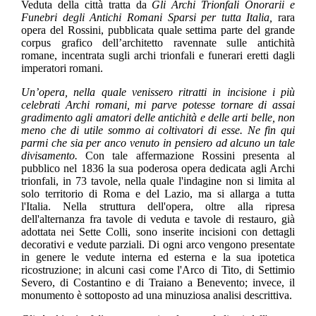
Veduta della città tratta da
Gli Archi Trionfali Onorarii e
Funebri degli Antichi Romani Sparsi per tutta Italia,
rara
opera del Rossini, pubblicata quale settima parte del grande
corpus grafico dell’architetto ravennate sulle antichità
romane, incentrata sugli archi trionfali e funerari eretti dagli
imperatori romani.
Un’opera, nella quale venissero ritratti in incisione i più
celebrati Archi romani, mi parve potesse tornare di assai
gradimento agli amatori delle antichità e delle arti belle, non
meno che di utile sommo ai coltivatori di esse. Ne fin qui
parmi che sia per anco venuto in pensiero ad alcuno un tale
divisamento.
Con tale affermazione Rossini presenta al
pubblico nel 1836 la sua poderosa opera dedicata agli Archi
trionfali, in 73 tavole, nella quale l'indagine non si limita al
solo territorio di Roma e del Lazio, ma si allarga a tutta
l'Italia. Nella struttura dell'opera, oltre alla ripresa
dell'alternanza fra tavole di veduta e tavole di restauro, già
adottata nei Sette Colli, sono inserite incisioni con dettagli
decorativi e vedute parziali. Di ogni arco vengono presentate
in genere le vedute interna ed esterna e la sua ipotetica
ricostruzione; in alcuni casi come l'Arco di Tito, di Settimio
Severo, di Costantino e di Traiano a Benevento; invece, il
monumento è sottoposto ad una minuziosa analisi descrittiva.