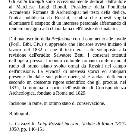
Gli
Archi trionfali
sono eccezionalmente dedicati dall'autore
al Marchese Luigi Biondi, Presidente della Pontificia
Accademia Romana di Archeologia; nel testo della dedica,
l'unica pubblicata da Rossini, sembra che questi voglia
allontanare il sospetto di un interesse personale affermando di
rendere omaggio alla chiara fama dell'illustre destinatario.
Dal manoscritto della
Prefazione
con il commento alle tavole
(Forlì, Bibl. Civ.) si apprende che l'incisore aveva iniziato il
lavoro nel 1832 e che il testo era stato sottoposto alla
revisione dell'erudito Salvatore Betti. I consensi ottenuti
dall’opera presso il mondo culturale romano confermano il
ruolo di primo piano svolto ormai da Rossini nel campo
dell'incisione. La vivacità di interessi storici ed antiquari
presente fin dalle sue prime opere, si è andata definendo
secondo un crescente rigore scientifico che gli procura, nel
1835, la nomina a socio dell'Instituto di Corrispondenza
Archeologica, fondato a Roma nel 1829.
Incisione in rame, in ottimo stato di conservazione.
Bibliografia
L. Cavazzi in
Luigi Rossini incisore, Vedute di Roma 1817-
1850,
pp. 146-151.