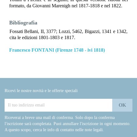
formato, da Giovanni Marenigh nel 1817-1818 e nel 1822.
Bibliografia
Fossati Bellani, II, 3377; Lozzi, 5462, Bigazzi, 1341 e 1342,
cita le edizioni 1801-1803 e 1817.
Francesco FONTANI (Firenze 1748 - ivi 1818)
Ricevi le nostre novità e le offerte speciali
Riceverai a breve una mail di conferma. Solo dopo la conferma
l'iscrizione sarà completata. Puoi annullare l'iscrizione in ogni momento.
A questo scopo, cerca le info di contatto nelle note legali.