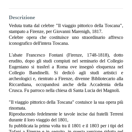
Descrizione
Veduta tratta dal celebre "Il viaggio pittorico della Toscana",
stampato a Firenze, per Giovanni Marenigh, 1817.
Celebre opera che costituisce uno straordinario affresco
iconografico dell'intera Toscana.
L'abate Francesco Fontani (Firenze, 1748-1818), dotto
erudito, dopo gli studi compiuti nel seminario del Collegio
Eugeniano si trasferì a Roma ove insegnò eloquenza nel
Collegio Bandinelli. Si dedicò agli studi artistici e
archeologici e, rientrato a Firenze, divenne Bibliotecario alla
Riccardiana, occupandosi anche della Accademia della
Crusca. Fu parroco nella chiesa di Santa Lucia dei Magnoli.
"Il viaggio pittorico della Toscana" costuisce la sua opera più
rinomata.
Riproducendo fedelmente le tavole incise dai fratelli Terreni
durante il loro viaggio del 1801,
fu pubblicata la prima volta tra il 1801 e il 1803 per i tipi del
Tofani a Firenze e in seguito, in questa versione ridotta nel