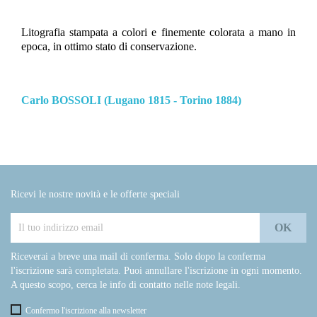
Litografia stampata a colori e finemente colorata a mano in
epoca, in ottimo stato di conservazione.
Carlo BOSSOLI (Lugano 1815 - Torino 1884)
Ricevi le nostre novità e le offerte speciali
Riceverai a breve una mail di conferma. Solo dopo la conferma
l'iscrizione sarà completata. Puoi annullare l'iscrizione in ogni momento.
A questo scopo, cerca le info di contatto nelle note legali.
Confermo l'iscrizione alla newsletter