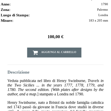
Anno:
1790
Zona:
Palermo
Luogo di Stampa:
Londra
Misure:
183 x 205 mm
100,00 €
AGGIUNGI AL CARRELLO
Descrizione
Veduta pubblicata nel libro di Henry Swinburne,
Travels in
the Two Sicilies ... in the years 1777, 1778, 1779, and
1780.
The second edition. [With plates after designs by the
author, and a map
.] stampato a Londra nel 1790.
Henry Swinburne, nato a Bristol da nobile famiglia cattolica
nel 1743 passò da giovane in Francia dove studiò in diverse