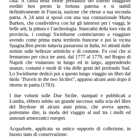
città. A causa della morte prematura del fratello maggiore
ereditò ben presto la fortuna paterna e si stabilì
definitivamente in Francia, nazione che elesse a sua seconda
patria. A 24 anni si sposò con una sua connazionale Marta
Barken, che condivideva con lui gli interessi per i viaggi, le
belle arti, la pittura e l’archeologia. Stancatisi della loro vita di
provincia, i coniugi Swinburne cominciarono a viaggiare
avendo come prima meta territorio francese e poi la vicina
Spagna.Ben presto tuttavia passarono in Italia, ivi attratti dalle
notizie sulle bellezze artistiche e di costume. Fu così che si
fermarono per circa tre anni, dal 1777 al 1779, nel Regno di
Napoli che visitarono in lungo ed in largo, apprendendo
usanze, costumi e modi di vita delle genti del profondo Sud.
Lo Swinburne dedicò poi a questo lungo viaggio un libro dal
titolo ‘
Travels in the two Sicilies
”, apparso alcuni anni dopo il
ritorno in patria (1783).
I due volumi sulle Due Sicilie, stampati e pubblicati a
Londra, ebbero subito un grande successo sulla scia del libro
del Brydone di alcuni anni prima, che aveva aperto,
potremmo dire, la moda del viaggio al sud tra i molti ed
annoiati aristocratici europei.
Acquaforte, applicata su antico supporto di collezione, in
buono stato di conservazione.