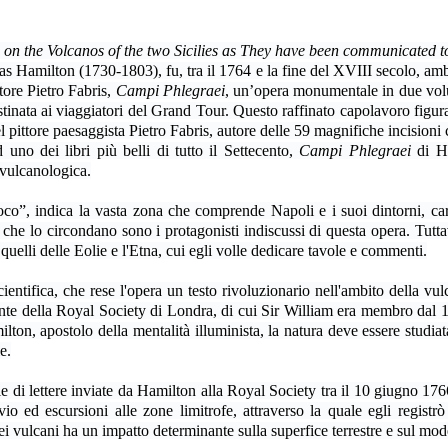
on the Volcanos of the two Sicilies as They have been communicated t
as Hamilton (1730-1803), fu, tra il 1764 e la fine del XVIII secolo, amb
ttore Pietro Fabris,
Campi Phlegraei
, un’opera monumentale in due vo
stinata ai viaggiatori del Grand Tour. Questo raffinato capolavoro figura
 pittore paesaggista Pietro Fabris, autore delle 59 magnifiche incisioni 
no dei libri più belli di tutto il Settecento,
Campi Phlegraei
di Ha
e vulcanologica.
o”, indica la vasta zona che comprende Napoli e i suoi dintorni, caratt
hi che lo circondano sono i protagonisti indiscussi di questa opera. Tut
 quelli delle Eolie e l'Etna, cui egli volle dedicare tavole e commenti.
tifica, che rese l'opera un testo rivoluzionario nell'ambito della vulcan
ente della Royal Society di Londra, di cui Sir William era membro dal 176
lton, apostolo della mentalità illuminista, la natura deve essere studi
e.
erie di lettere inviate da Hamilton alla Royal Society tra il 10 giugno 1
vio ed escursioni alle zone limitrofe, attraverso la quale egli regis
dei vulcani ha un impatto determinante sulla superfice terrestre e sul mo