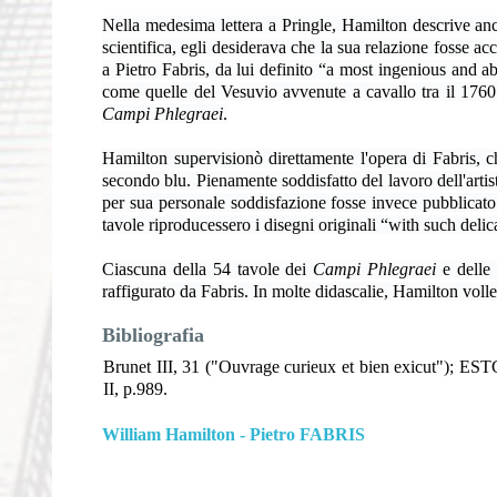
Nella medesima lettera a Pringle, Hamilton descrive anch
scientifica, egli desiderava che la sua relazione fosse
a Pietro Fabris, da lui definito “a most ingenious and abl
come quelle del Vesuvio avvenute a cavallo tra il 1760 
Campi Phlegraei
.
Hamilton supervisionò direttamente l'opera di Fabris, ch
secondo blu. Pienamente soddisfatto del lavoro dell'artis
per sua personale soddisfazione fosse invece pubblicato 
tavole riproducessero i disegni originali “with such deli
Ciascuna della 54 tavole dei
Campi Phlegraei
e delle 
raffigurato da Fabris. In molte didascalie, Hamilton voll
Bibliografia
Brunet III, 31 ("Ouvrage curieux et bien exicut"); ES
II, p.989.
William Hamilton - Pietro FABRIS