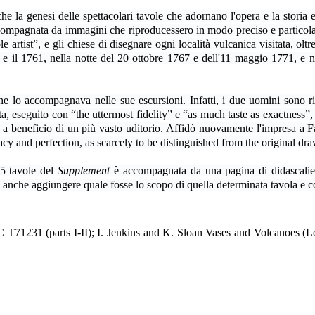
e la genesi delle spettacolari tavole che adornano l'opera e la storia 
 accompagnata da immagini che riproducessero in modo preciso e particol
e artist”, e gli chiese di disegnare ogni località vulcanica visitata, olt
e il 1761, nella notte del 20 ottobre 1767 e dell'11 maggio 1771, e n
e lo accompagnava nelle sue escursioni. Infatti, i due uomini sono rit
ta, eseguito con “the uttermost fidelity” e “as much taste as exactness
a beneficio di un più vasto uditorio. Affidò nuovamente l'impresa a Fa
cacy and perfection, as scarcely to be distinguished from the original d
5 tavole del
Supplement
è accompagnata da una pagina di didascalie 
e anche aggiungere quale fosse lo scopo di quella determinata tavola e co
TC T71231 (parts I-II); I. Jenkins and K. Sloan Vases and Volcanoes