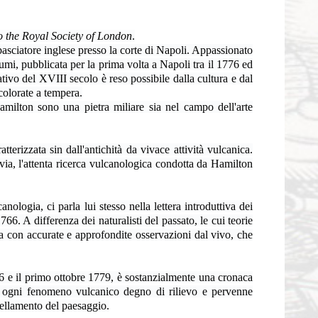
o the Royal Society of London
.
asciatore inglese presso la corte di Napoli. Appassionato
lumi
,
pubblicata per la prima volta a Napoli tra il 1776 ed
tivo del XVIII secolo è reso possibile dalla cultura e dal
colorate a tempera.
milton sono una pietra miliare sia nel campo dell'arte
erizzata sin dall'antichità da vivace attività vulcanica.
tavia, l'attenta ricerca vulcanologica condotta da Hamilton
ologia, ci parla lui stesso nella lettera introduttiva dei
6. A differenza dei naturalisti del passato, le cui teorie
ata con accurate e approfondite osservazioni dal vivo, che
766 e il primo ottobre 1779, è sostanzialmente una cronaca
trò ogni fenomeno vulcanico degno di rilievo e pervenne
dellamento del paesaggio.