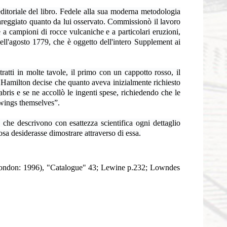
editoriale del libro. Fedele alla sua moderna metodologia
areggiato quanto da lui osservato. Commissionò il lavoro
re a campioni di rocce vulcaniche e a particolari eruzioni,
ell'agosto 1779, che è oggetto dell'intero Supplement ai
ratti in molte tavole, il primo con un cappotto rosso, il
”, Hamilton decise che quanto aveva inizialmente richiesto
bris e se ne accollò le ingenti spese, richiedendo che le
rawings themselves”.
che descrivono con esattezza scientifica ogni dettaglio
sa desiderasse dimostrare attraverso di essa.
 (London: 1996), "Catalogue" 43; Lewine p.232; Lowndes