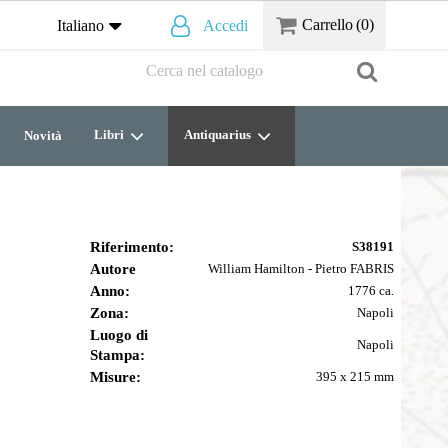
Carrello
(0)
Italiano
Accedi
Libri
Antiquarius
Novità
Riferimento:
S38191
Autore
William Hamilton - Pietro FABRIS
Anno:
1776 ca.
Zona:
Napoli
Luogo di
Napoli
Stampa:
Misure:
395 x 215 mm