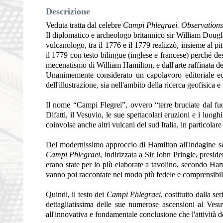
Descrizione
Veduta tratta dal celebre
Campi Phlegraei. Observations 
Il diplomatico e archeologo britannico sir William Dougl
vulcanologo, tra il 1776 e il 1779 realizzò, insieme al pi
il 1779 con testo bilingue (inglese e francese) perché de
mecenatismo di William Hamilton, e dall'arte raffinata del
Unanimemente considerato un capolavoro editoriale ed u
dell'illustrazione, sia nell'ambito della ricerca geofisica 
Il nome “Campi Flegrei”, ovvero “terre bruciate dal fuoc
Difatti, il Vesuvio, le sue spettacolari eruzioni e i luog
coinvolse anche altri vulcani del sud Italia, in particolare
Del modernissimo approccio di Hamilton all'indagine scien
Campi Phlegraei
, indirizzata a Sir John Pringle, presid
erano state per lo più elaborate a tavolino, secondo Hami
vanno poi raccontate nel modo più fedele e comprensibil
Quindi, il testo dei
Campi Phlegraei
, costituito dalla s
dettagliatissima delle sue numerose ascensioni al Vesu
all'innovativa e fondamentale conclusione che l'attività 