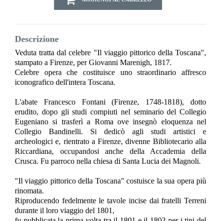
Descrizione
Veduta tratta dal celebre "Il viaggio pittorico della Toscana",
stampato a Firenze, per Giovanni Marenigh, 1817.
Celebre opera che costituisce uno straordinario affresco
iconografico dell'intera Toscana.
L'abate Francesco Fontani (Firenze, 1748-1818), dotto
erudito, dopo gli studi compiuti nel seminario del Collegio
Eugeniano si trasferì a Roma ove insegnò eloquenza nel
Collegio Bandinelli. Si dedicò agli studi artistici e
archeologici e, rientrato a Firenze, divenne Bibliotecario alla
Riccardiana, occupandosi anche della Accademia della
Crusca. Fu parroco nella chiesa di Santa Lucia dei Magnoli.
"Il viaggio pittorico della Toscana" costuisce la sua opera più
rinomata.
Riproducendo fedelmente le tavole incise dai fratelli Terreni
durante il loro viaggio del 1801,
fu pubblicata la prima volta tra il 1801 e il 1803 per i tipi del