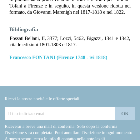
Tofani a Firenze e in seguito, in questa versione ridotta nel
formato, da Giovanni Marenigh nel 1817-1818 e nel 1822.
Bibliografia
Fossati Bellani, II, 3377; Lozzi, 5462, Bigazzi, 1341 e 1342,
cita le edizioni 1801-1803 e 1817.
Francesco FONTANI (Firenze 1748 - ivi 1818)
Ricevi le nostre novità e le offerte speciali
Riceverai a breve una mail di conferma. Solo dopo la conferma
l'iscrizione sarà completata. Puoi annullare l'iscrizione in ogni momento.
A questo scopo, cerca le info di contatto nelle note legali.