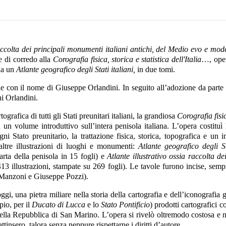
Raccolta dei principali monumenti italiani antichi, del Medio evo e mod
e di corredo alla
Corografia fisica, storica e statistica dell'Italia
…, oper
da un
Atlante geografico degli Stati italiani,
in due tomi.
e con il nome di Giuseppe Orlandini. In seguito all’adozione da parte 
ni Orlandini.
grafica di tutti gli Stati preunitari italiani, la grandiosa
Corografia fisic
n volume introduttivo sull’intera penisola italiana. L’opera costituì
ogni Stato preunitario, la trattazione fisica, storica, topografica e u
altre illustrazioni di luoghi e monumenti:
Atlante geografico degli S
rta della penisola in 15 fogli) e
Atlante illustrativo ossia raccolta d
3 illustrazioni, stampate su 269 fogli). Le tavole furono incise, sempr
o Manzoni e Giuseppe Pozzi).
ggi, una pietra miliare nella storia della cartografia e dell’iconografi
io, per il
Ducato di Lucca
e lo
Stato Pontificio
) prodotti cartografici 
ella Repubblica di San Marino. L’opera si rivelò oltremodo costosa e 
attinsero, talora senza neppure rispettarne i diritti d’autore.