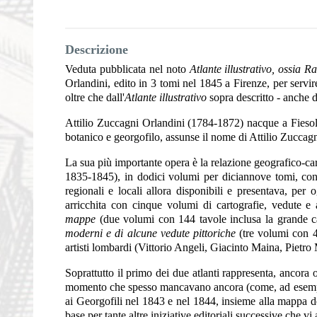
Descrizione
Veduta pubblicata nel noto
Atlante illustrativo, ossia 
Orlandini, edito in 3 tomi nel 1845 a Firenze, per servir
oltre che dall'
Atlante illustrativo
sopra descritto - anche 
Attilio Zuccagni Orlandini (1784-1872) nacque a Fiesol
botanico e georgofilo, assunse il nome di Attilio Zuccag
La sua più importante opera è la relazione geografico-carto
1835-1845), in dodici volumi per diciannove tomi, con u
regionali e locali allora disponibili e presentava, per 
arricchita con cinque volumi di cartografie, vedute e 
mappe
(due volumi con 144 tavole inclusa la grande ca
moderni e di alcune vedute pittoriche
(tre volumi con 41
artisti lombardi (Vittorio Angeli, Giacinto Maina, Pietr
Soprattutto il primo dei due atlanti rappresenta, ancora o
momento che spesso mancavano ancora (come, ad esemp
ai Georgofili nel 1843 e nel 1844, insieme alla mappa d
base per tante altre iniziative editoriali successive che vi 