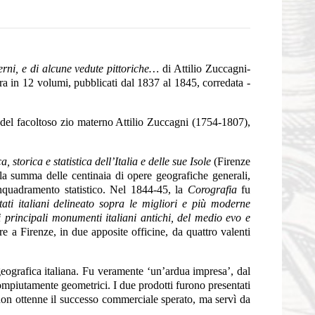
erni, e di alcune vedute pittoriche…
di Attilio Zuccagni-
a in 12 volumi, pubblicati dal 1837 al 1845, corredata -
del facoltoso zio materno Attilio Zuccagni (1754-1807),
a, storica e statistica dell’Italia e delle sue Isole
(Firenze
 la summa delle centinaia di opere geografiche generali,
n inquadramento statistico. Nel 1844-45, la
Corografia
fu
tati italiani delineato sopra le migliori e più moderne
ei principali monumenti italiani antichi, del medio evo e
e a Firenze, in due apposite officine, da quattro valenti
a geografica italiana. Fu veramente ‘un’ardua impresa’, dal
compiutamente geometrici. I due prodotti furono presentati
non ottenne il successo commerciale sperato, ma servì da