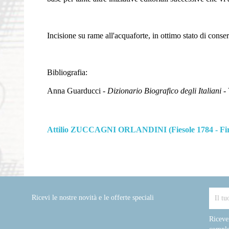
Incisione su rame all'acquaforte, in ottimo stato di conse
Bibliografia:
Anna Guarducci -
Dizionario Biografico degli Italiani
- 
Attilio ZUCCAGNI ORLANDINI (Fiesole 1784 - Fir
Ricevi le nostre novità e le offerte speciali
Riceve