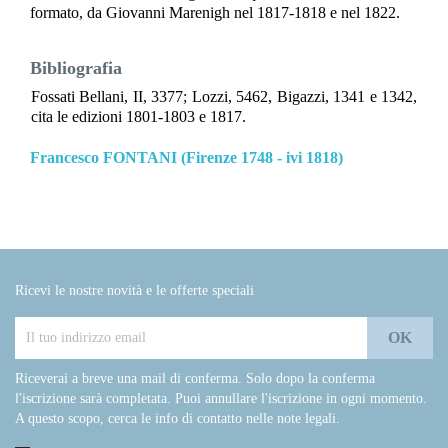
formato, da Giovanni Marenigh nel 1817-1818 e nel 1822.
Bibliografia
Fossati Bellani, II, 3377; Lozzi, 5462, Bigazzi, 1341 e 1342,
cita le edizioni 1801-1803 e 1817.
Francesco FONTANI (Firenze 1748 - ivi 1818)
Ricevi le nostre novità e le offerte speciali
Riceverai a breve una mail di conferma. Solo dopo la conferma
l'iscrizione sarà completata. Puoi annullare l'iscrizione in ogni momento.
A questo scopo, cerca le info di contatto nelle note legali.