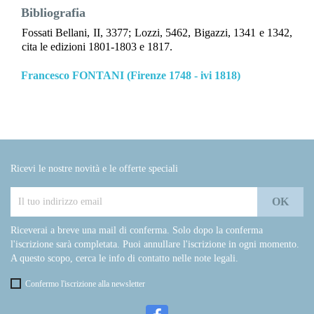
Bibliografia
Fossati Bellani, II, 3377; Lozzi, 5462, Bigazzi, 1341 e 1342,
cita le edizioni 1801-1803 e 1817.
Francesco FONTANI (Firenze 1748 - ivi 1818)
Ricevi le nostre novità e le offerte speciali
Riceverai a breve una mail di conferma. Solo dopo la conferma
l'iscrizione sarà completata. Puoi annullare l'iscrizione in ogni momento.
A questo scopo, cerca le info di contatto nelle note legali.
Confermo l'iscrizione alla newsletter