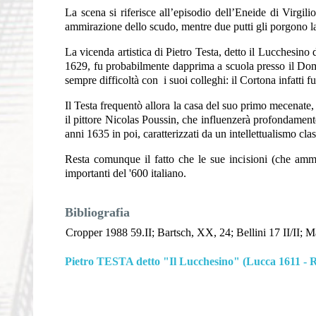
La scena si riferisce all’episodio dell’Eneide di Virgil
ammirazione dello scudo, mentre due putti gli porgono la
La vicenda artistica di Pietro Testa, detto il Lucchesino 
1629, fu probabilmente dapprima a scuola presso il Domen
sempre difficoltà con i suoi colleghi: il Cortona infatti f
Il Testa frequentò allora la casa del suo primo mecenate,
il pittore Nicolas Poussin, che influenzerà profondamente
anni 1635 in poi, caratterizzati da un intellettualismo cla
Resta comunque il fatto che le sue incisioni (che ammon
importanti del '600 italiano.
Bibliografia
Cropper 1988 59.II; Bartsch, XX, 24; Bellini 17 II/II; Ma
Pietro TESTA detto "Il Lucchesino" (Lucca 1611 -