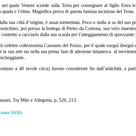
io nel quale Venere scende sulla Terra per consegnare al figlio Enea l
 spada e l’elmo. Magnifica prova di questa famosa incisione del Testa.
dalla sua città d’origine, è assai tormentata. Poco o nulla si sa del suo 
ichino, poi presso la bottega di Pietro da Cortona, suo vero maestro. 
u costretto a cacciarlo dalla sua scuola per l’atteggiamento di sprezzante s
 il celebre collezionista Cassiano del Pozzo, per il quale eseguì disegn
 la sua arte sia nella sua prima fase di adesione tizianesca al movimen
ssicheggiante.
tano a 40 tavole circa) furono considerate fin dall’antichità, a part
ssari, Tra Mito e Allegoria, p. 520, 213.
 Roma 1650)