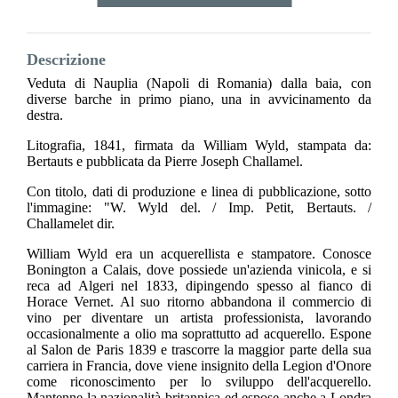
Descrizione
Veduta di Nauplia (Napoli di Romania) dalla baia, con
diverse barche in primo piano, una in avvicinamento da
destra.
Litografia, 1841, firmata da William Wyld, stampata da:
Bertauts e pubblicata da Pierre Joseph Challamel.
Con titolo, dati di produzione e linea di pubblicazione, sotto
l'immagine: "W. Wyld del. / Imp. Petit, Bertauts. /
Challamelet dir.
William Wyld era un acquerellista e stampatore. Conosce
Bonington a Calais, dove possiede un'azienda vinicola, e si
reca ad Algeri nel 1833, dipingendo spesso al fianco di
Horace Vernet. Al suo ritorno abbandona il commercio di
vino per diventare un artista professionista, lavorando
occasionalmente a olio ma soprattutto ad acquerello. Espone
al Salon de Paris 1839 e trascorre la maggior parte della sua
carriera in Francia, dove viene insignito della Legion d'Onore
come riconoscimento per lo sviluppo dell'acquerello.
Mantenne la nazionalità britannica ed espose anche a Londra