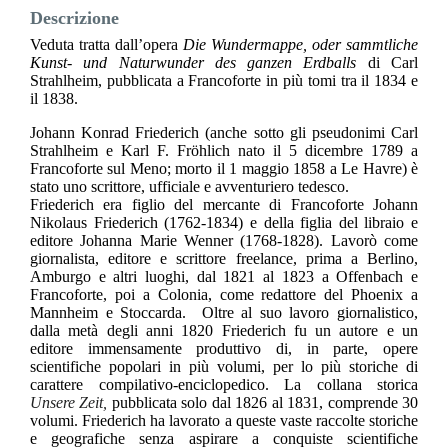
Descrizione
Veduta tratta dall’opera
Die Wundermappe, oder sammtliche
Kunst- und Naturwunder des ganzen Erdballs
di Carl
Strahlheim, pubblicata a Francoforte in più tomi tra il 1834 e
il 1838.
Johann Konrad Friederich (anche sotto gli pseudonimi Carl
Strahlheim e Karl F. Fröhlich nato il 5 dicembre 1789 a
Francoforte sul Meno; morto il 1 maggio 1858 a Le Havre) è
stato uno scrittore, ufficiale e avventuriero tedesco.
Friederich era figlio del mercante di Francoforte Johann
Nikolaus Friederich (1762-1834) e della figlia del libraio e
editore Johanna Marie Wenner (1768-1828). Lavorò come
giornalista, editore e scrittore freelance, prima a Berlino,
Amburgo e altri luoghi, dal 1821 al 1823 a Offenbach e
Francoforte, poi a Colonia, come redattore del Phoenix a
Mannheim e Stoccarda.
Oltre al suo lavoro giornalistico,
dalla metà degli anni 1820 Friederich fu un autore e un
editore immensamente produttivo di, in parte, opere
scientifiche popolari in più volumi, per lo più storiche di
carattere compilativo-enciclopedico. La collana storica
Unsere Zeit,
pubblicata solo dal 1826 al 1831, comprende 30
volumi. Friederich ha lavorato a queste vaste raccolte storiche
e geografiche senza aspirare a conquiste scientifiche