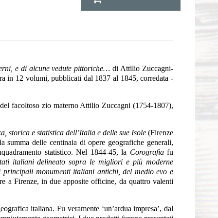
erni, e di alcune vedute pittoriche…
di Attilio Zuccagni-
a in 12 volumi, pubblicati dal 1837 al 1845, corredata -
del facoltoso zio materno Attilio Zuccagni (1754-1807),
a, storica e statistica dell’Italia e delle sue Isole
(Firenze
 la summa delle centinaia di opere geografiche generali,
n inquadramento statistico. Nel 1844-45, la
Corografia
fu
tati italiani delineato sopra le migliori e più moderne
ei principali monumenti italiani antichi, del medio evo e
e a Firenze, in due apposite officine, da quattro valenti
a geografica italiana. Fu veramente ‘un’ardua impresa’, dal