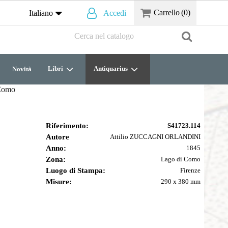
Carrello
(0)
Italiano
Accedi
Libri
Antiquarius
Novità
 Como
Riferimento:
S41723.114
Autore
Attilio ZUCCAGNI ORLANDINI
Anno:
1845
Zona:
Lago di Como
Luogo di Stampa:
Firenze
Misure:
290 x 380 mm