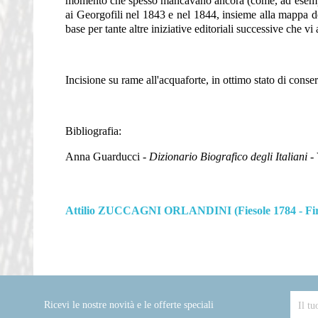
momento che spesso mancavano ancora (come, ad esemp
ai Georgofili nel 1843 e nel 1844, insieme alla mappa d
base per tante altre iniziative editoriali successive che vi 
Incisione su rame all'acquaforte, in ottimo stato di conse
Bibliografia:
Anna Guarducci -
Dizionario Biografico degli Italiani
- 
Attilio ZUCCAGNI ORLANDINI (Fiesole 1784 - Fir
Ricevi le nostre novità e le offerte speciali