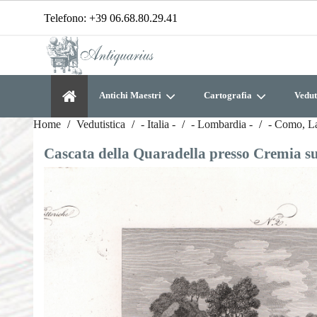
Telefono:
+39 06.68.80.29.41
Antichi Maestri
Cartografia
Vedut
Home
Vedutistica
- Italia -
- Lombardia -
- Como, L
Cascata della Quaradella presso Cremia s