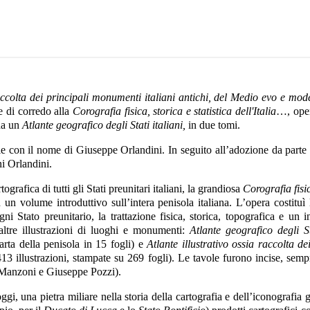
Raccolta dei principali monumenti italiani antichi, del Medio evo e mod
e di corredo alla
Corografia fisica, storica e statistica dell'Italia
…, oper
da un
Atlante geografico degli Stati italiani,
in due tomi.
e con il nome di Giuseppe Orlandini. In seguito all’adozione da parte 
ni Orlandini.
grafica di tutti gli Stati preunitari italiani, la grandiosa
Corografia fisic
n volume introduttivo sull’intera penisola italiana. L’opera costituì
ogni Stato preunitario, la trattazione fisica, storica, topografica e u
altre illustrazioni di luoghi e monumenti:
Atlante geografico degli S
rta della penisola in 15 fogli) e
Atlante illustrativo ossia raccolta d
3 illustrazioni, stampate su 269 fogli). Le tavole furono incise, sempr
o Manzoni e Giuseppe Pozzi).
ggi, una pietra miliare nella storia della cartografia e dell’iconografi