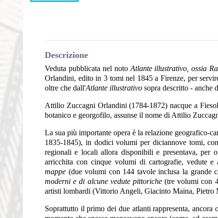
Descrizione
Veduta pubblicata nel noto
Atlante illustrativo, ossia 
Orlandini, edito in 3 tomi nel 1845 a Firenze, per servir
oltre che dall'
Atlante illustrativo
sopra descritto - anche 
Attilio Zuccagni Orlandini (1784-1872) nacque a Fiesol
botanico e georgofilo, assunse il nome di Attilio Zuccag
La sua più importante opera è la relazione geografico-carto
1835-1845), in dodici volumi per diciannove tomi, con u
regionali e locali allora disponibili e presentava, per 
arricchita con cinque volumi di cartografie, vedute e 
mappe
(due volumi con 144 tavole inclusa la grande ca
moderni e di alcune vedute pittoriche
(tre volumi con 41
artisti lombardi (Vittorio Angeli, Giacinto Maina, Pietr
Soprattutto il primo dei due atlanti rappresenta, ancora o