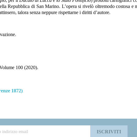
io, per il
Ducato di Lucca
e lo
Stato Pontificio
) prodotti cartografici 
ella Repubblica di San Marino. L’opera si rivelò oltremodo costosa e 
attinsero, talora senza neppure rispettarne i diritti d’autore.
rvazione.
Volume 100 (2020).
enze 1872)