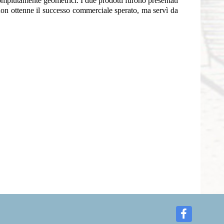
compiutamente geometrici. I due prodotti furono presentati
non ottenne il successo commerciale sperato, ma servì da