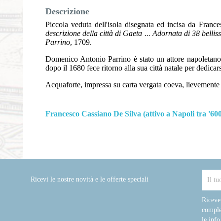
Descrizione
Piccola veduta dell'isola disegnata ed incisa da Franc
descrizione della città di Gaeta ... Adornata di 38 bell
Parrino
, 1709.
Domenico Antonio Parrino è stato un attore napoleta
dopo il 1680 fece ritorno alla sua città natale per dedicarsi
Acquaforte, impressa su carta vergata coeva, lievemente ri
Francesco Cassiano De Silva (attivo a Napoli tra '600
Ricevi le nostre novità e le offerte speciali
Riceve
comple
le info