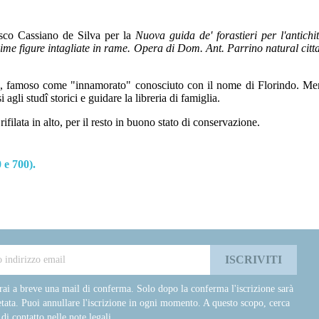
esco Cassiano de Silva per la
Nuova guida de' forastieri per l'antichit
issime figure intagliate in rame. Opera di Dom. Ant. Parrino natural c
no, famoso come "innamorato" conosciuto con il nome di Florindo. 
 agli studî storici e guidare la libreria di famiglia.
filata in alto, per il resto in buono stato di conservazione.
 e 700).
rai a breve una mail di conferma. Solo dopo la conferma l'iscrizione sarà
tata. Puoi annullare l'iscrizione in ogni momento. A questo scopo, cerca
 di contatto nelle note legali.