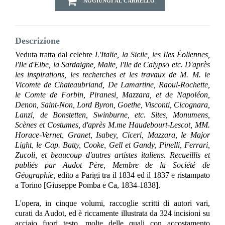
AGGIUNGI AL CARRELLO
Descrizione
Veduta tratta dal celebre
L'Italie, la Sicile, les Iles Éoliennes,
l'Ile d'Elbe, la Sardaigne, Malte, l'Ile de Calypso etc. D'après
les inspirations, les recherches et les travaux de M. M. le
Vicomte de Chateaubriand, De Lamartine, Raoul-Rochette,
le Comte de Forbin, Piranesi, Mazzara, et de Napoléon,
Denon, Saint-Non, Lord Byron, Goethe, Visconti, Cicognara,
Lanzi, de Bonstetten, Swinburne, etc. Sites, Monumens,
Scènes et Costumes, d'après M.me Haudebourt-Lescot, MM.
Horace-Vernet, Granet, Isabey, Ciceri, Mazzara, le Major
Light, le Cap. Batty, Cooke, Gell et Gandy, Pinelli, Ferrari,
Zucoli, et beaucoup d'autres artistes italiens. Recueillis et
publiés par Audot Père, Membre de la Société de
Géographie,
edito a Parigi tra il 1834 ed il 1837 e ristampato
a Torino [Giuseppe Pomba e Ca, 1834-1838].
L'opera, in cinque volumi, raccoglie scritti di autori vari,
curati da Audot, ed è riccamente illustrata da 324 incisioni su
acciaio fuori testo, molte delle quali con accostamento