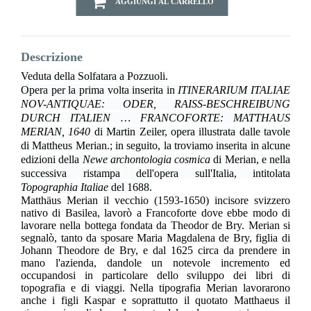
AGGIUNGI AL CARRELLO
Descrizione
Veduta della Solfatara a Pozzuoli.
Opera per la prima volta inserita in
ITINERARIUM ITALIAE
NOV-ANTIQUAE: ODER, RAISS-BESCHREIBUNG
DURCH ITALIEN … FRANCOFORTE: MATTHAUS
MERIAN, 1640
di Martin Zeiler, opera illustrata dalle tavole
di Mattheus Merian.
;
in seguito, la troviamo inserita in alcune
edizioni della
Newe archontologia cosmica
di Merian, e nella
successiva ristampa dell'opera sull'Italia, intitolata
Topographia Italiae
del 1688.
Matthäus Merian il vecchio (1593-1650) incisore svizzero
nativo di Basilea, lavorò a Francoforte dove ebbe modo di
lavorare nella bottega fondata da Theodor de Bry. Merian si
segnalò, tanto da sposare Maria Magdalena de Bry, figlia di
Johann Theodore de Bry, e dal 1625 circa da prendere in
mano l'azienda, dandole un notevole incremento ed
occupandosi in particolare dello sviluppo dei libri di
topografia e di viaggi. Nella tipografia Merian lavorarono
anche i figli Kaspar e soprattutto il quotato Matthaeus il