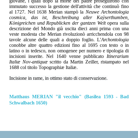
giovane, i quali dopo la morte del padre proseguirono con
immutato successo la gestione dell'attività che continuò fino
al 1727. Nel 1638 Merian stampò la
Neuwe Archontologia
cosmica, das ist, Beschreibung aller Kaÿserthumben,
Königreichen und Republicken der gantzen Welt
opera sulla
descrizione del Mondo già uscita dieci anni prima con una
veste modesta che Merian rivoluzionò arricchendola con 98
tavole alcune delle quali a doppio foglio. L'
Archontologia
conobbe altre quattro edizioni fino al 1695 con testo o in
latino o in tedesco, non omogenee per numero e tipologia di
incisioni inserite. Nel 1640 venne pubblicato
Itinerarium
Italiæ Nov-antiquæ
scritto da Martin Zeiller, ristampato nel
1688 col titolo Topographiæ Italiæ.
Incisione in rame, in ottimo stato di conservazione.
Matthaus MERIAN "il vecchio" (Basilea 1593 - Bad
Schwalbach 1650)