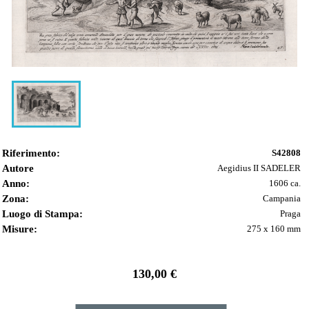
Riferimento:
S42808
Autore
Aegidius II SADELER
Anno:
1606 ca.
Zona:
Campania
Luogo di Stampa:
Praga
Misure:
275 x 160 mm
130,00 €