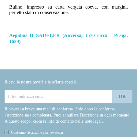
Bulino, impresso su carta vergata coeva, con margini,
perfetto stato di conservazione.
Aegidius II SADELER (Anversa, 1570 circa - Praga,
1629)
Ricevi le nostre novità e le offerte speciali
Riceverai a breve una mail di conferma. Solo dopo la conferma
l'iscrizione sarà completata. Puoi annullare l'iscrizione in ogni momento.
A questo scopo, cerca le info di contatto nelle note legali.
Confermo l'iscrizione alla newsletter