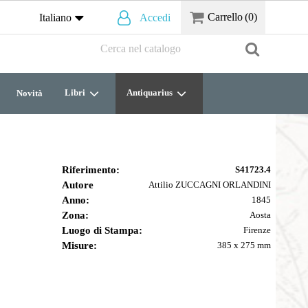
Carrello
(0)
Italiano
Accedi
Libri
Antiquarius
Novità
Riferimento:
S41723.4
Autore
Attilio ZUCCAGNI ORLANDINI
Anno:
1845
Zona:
Aosta
Luogo di Stampa:
Firenze
Misure:
385 x 275 mm