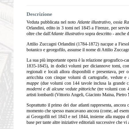
Descrizione
Veduta pubblicata nel noto
Atlante illustrativo, ossia 
Orlandini, edito in 3 tomi nel 1845 a Firenze, per servir
oltre che dall'
Atlante illustrativo
sopra descritto - anche 
Attilio Zuccagni Orlandini (1784-1872) nacque a Fiesol
botanico e georgofilo, assunse il nome di Attilio Zuccag
La sua più importante opera è la relazione geografico-carto
1835-1845), in dodici volumi per diciannove tomi, con u
regionali e locali allora disponibili e presentava, per 
arricchita con cinque volumi di cartografie, vedute e 
mappe
(due volumi con 144 tavole inclusa la grande ca
moderni e di alcune vedute pittoriche
(tre volumi con 41
artisti lombardi (Vittorio Angeli, Giacinto Maina, Pietr
Soprattutto il primo dei due atlanti rappresenta, ancora o
momento che spesso mancavano ancora (come, ad esemp
ai Georgofili nel 1843 e nel 1844, insieme alla mappa d
base per tante altre iniziative editoriali successive che vi 