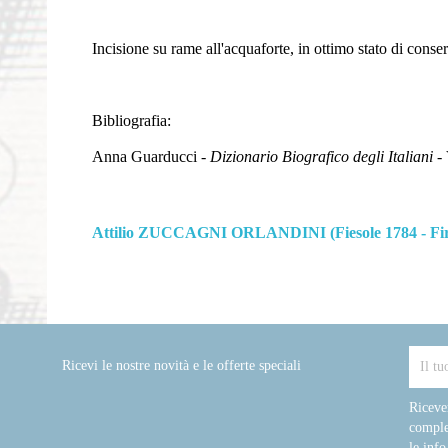
Incisione su rame all'acquaforte, in ottimo stato di conse
Bibliografia:
Anna Guarducci -
Dizionario Biografico degli Italiani
- 
Attilio ZUCCAGNI ORLANDINI (Fiesole 1784 - Fir
Ricevi le nostre novità e le offerte speciali
Riceve
comple
le info