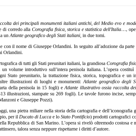
Raccolta dei principali monumenti italiani antichi, del Medio evo e mod
e di corredo alla
Corografia fisica, storica e statistica dell'Italia
…, oper
da un
Atlante geografico degli Stati italiani,
in due tomi.
e con il nome di Giuseppe Orlandini. In seguito all’adozione da parte 
ni Orlandini.
grafica di tutti gli Stati preunitari italiani, la grandiosa
Corografia fisic
n volume introduttivo sull’intera penisola italiana. L’opera costituì
ogni Stato preunitario, la trattazione fisica, storica, topografica e u
altre illustrazioni di luoghi e monumenti:
Atlante geografico degli S
rta della penisola in 15 fogli) e
Atlante illustrativo ossia raccolta d
3 illustrazioni, stampate su 269 fogli). Le tavole furono incise, sempr
o Manzoni e Giuseppe Pozzi).
ggi, una pietra miliare nella storia della cartografia e dell’iconografi
io, per il
Ducato di Lucca
e lo
Stato Pontificio
) prodotti cartografici 
ella Repubblica di San Marino. L’opera si rivelò oltremodo costosa e 
attinsero, talora senza neppure rispettarne i diritti d’autore.