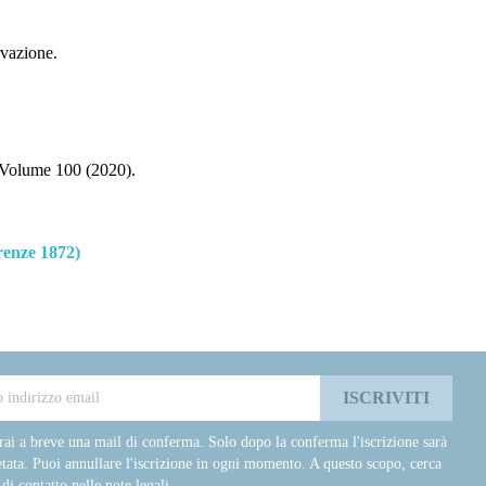
rvazione.
Volume 100 (2020).
enze 1872)
rai a breve una mail di conferma. Solo dopo la conferma l'iscrizione sarà
tata. Puoi annullare l'iscrizione in ogni momento. A questo scopo, cerca
 di contatto nelle note legali.