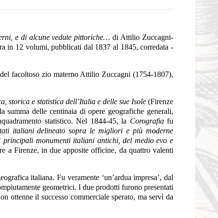
erni, e di alcune vedute pittoriche…
di Attilio Zuccagni-
a in 12 volumi, pubblicati dal 1837 al 1845, corredata -
del facoltoso zio materno Attilio Zuccagni (1754-1807),
a, storica e statistica dell’Italia e delle sue Isole
(Firenze
 la summa delle centinaia di opere geografiche generali,
n inquadramento statistico. Nel 1844-45, la
Corografia
fu
tati italiani delineato sopra le migliori e più moderne
ei principali monumenti italiani antichi, del medio evo e
e a Firenze, in due apposite officine, da quattro valenti
a geografica italiana. Fu veramente ‘un’ardua impresa’, dal
compiutamente geometrici. I due prodotti furono presentati
non ottenne il successo commerciale sperato, ma servì da