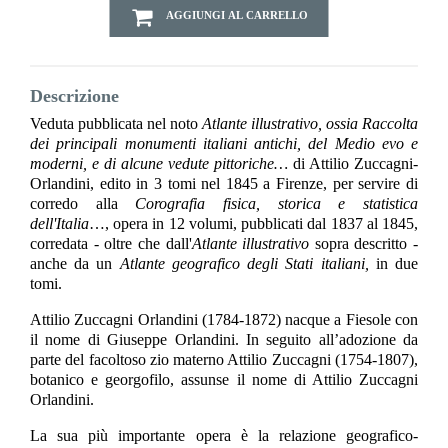
AGGIUNGI AL CARRELLO
Descrizione
Veduta pubblicata nel noto
Atlante illustrativo, ossia Raccolta
dei principali monumenti italiani antichi, del Medio evo e
moderni, e di alcune vedute pittoriche…
di Attilio Zuccagni-
Orlandini, edito in 3 tomi nel 1845 a Firenze, per servire di
corredo alla
Corografia fisica, storica e statistica
dell'Italia
…, opera in 12 volumi, pubblicati dal 1837 al 1845,
corredata - oltre che dall'
Atlante illustrativo
sopra descritto -
anche da un
Atlante geografico degli Stati italiani,
in due
tomi.
Attilio Zuccagni Orlandini (1784-1872) nacque a Fiesole con
il nome di Giuseppe Orlandini. In seguito all’adozione da
parte del facoltoso zio materno Attilio Zuccagni (1754-1807),
botanico e georgofilo, assunse il nome di Attilio Zuccagni
Orlandini.
La sua più importante opera è la relazione geografico-