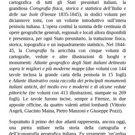
cartografica di tutti gli Stati preunitari italiani, la
grandiosa
Corografia fisica, storica e statistica dell’Italia e
delle sue Isole
(Firenze 1835-1845), in dodici volumi per
diciannove tomi, con un volume introduttivo sull’intera
penisola italiana. L’opera costituì la summa delle centinaia di
opere geografiche generali, regionali e locali allora disponibili
e presentava, per ogni Stato preunitario, la trattazione fisica,
storica, topografica e un inquadramento statistico. Nel 1844-
45, la
Corografia
fu arricchita con cinque volumi di
cartografie, vedute e altre illustrazioni di luoghi e
monumenti:
Atlante geografico degli Stati italiani delineato
sopra le migliori e più moderne mappe
(due volumi con 144
tavole inclusa la grande carta della penisola in 15 fogli)
e
Atlante illustrativo ossia raccolta dei principali monumenti
italiani antichi, del medio evo e moderni e di alcune vedute
pittoriche
(tre volumi con 413 illustrazioni, stampate su 269
fogli). Le tavole furono incise, sempre a Firenze, in due
apposite officine, da quattro valenti artisti lombardi (Vittorio
Angeli, Giacinto Maina, Pietro Manzoni e Giuseppe Pozzi).
Soprattutto il primo dei due atlanti rappresenta, ancora oggi,
una pietra miliare nella storia della cartografia e
dell’iconografia geografica italiana. Fu veramente ‘un’ardua