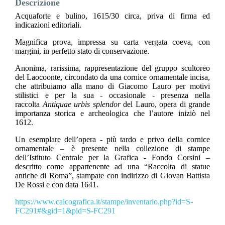
Descrizione
Acquaforte e bulino, 1615/30 circa, priva di firma ed
indicazioni editoriali.
Magnifica prova, impressa su carta vergata coeva, con
margini, in perfetto stato di conservazione.
Anonima, rarissima, rappresentazione del gruppo scultoreo
del Laocoonte, circondato da una cornice ornamentale incisa,
che attribuiamo alla mano di Giacomo Lauro per motivi
stilistici e per la sua - occasionale - presenza nella
raccolta
Antiquae urbis splendor
del Lauro, opera di grande
importanza storica e archeologica che l’autore iniziò nel
1612.
Un esemplare dell’opera - più tardo e privo della cornice
ornamentale – è presente nella collezione di stampe
dell’Istituto Centrale per la Grafica - Fondo Corsini –
descritto come appartenente ad una “Raccolta di statue
antiche di Roma”, stampate con indirizzo di Giovan Battista
De Rossi e con data 1641.
https://www.calcografica.it/stampe/inventario.php?id=S-
FC291#&gid=1&pid=S-FC291