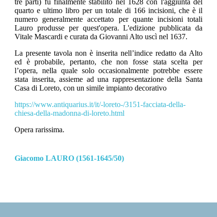
tre parti) fu finalmente stabilito nel 1628 con l'aggiunta del
quarto e ultimo libro per un totale di 166 incisioni, che è il
numero generalmente accettato per quante incisioni totali
Lauro produsse per quest'opera. L'edizione pubblicata da
Vitale Mascardi e curata da Giovanni Alto uscì nel 1637.
La presente tavola non è inserita nell’indice redatto da Alto
ed è probabile, pertanto, che non fosse stata scelta per
l’opera, nella quale solo occasionalmente potrebbe essere
stata inserita, assieme ad una rappresentazione della Santa
Casa di Loreto, con un simile impianto decorativo
https://www.antiquarius.it/it/-loreto-/3151-facciata-della-
chiesa-della-madonna-di-loreto.html
Opera rarissima.
Giacomo LAURO (1561-1645/50)