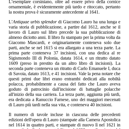
L’esemplare corsiniano, oltre ad essere privo della cornice
ornamentale, è evidentemente più tardo e ritoccato, pertanto
la nostra prova è sicuramente antecedente al 1641.
L’
Antiquae urbis splendor
di Giacomo Lauro ha una lunga e
varia storia di pubblicazione, a partire dal 1612, anche se il
lavoro di Lauro sul libro precede la sua pubblicazione di
almeno diciotto anni. Il libro fu stampato per la prima volta da
Giacomo Mascardi, e originariamente conteneva solo due
parti, anche se nel 1615 si era allargato a una terza parte. La
prima parte conteneva 37 incisioni, con una dedica al re
Sigismondo III di Polonia, datata 1614, e un ritratto datato
1609 (preso in prestito da un altro libro di incisioni). La
seconda parte conteneva un ritratto di Carlo Emanuele I, duca
di Savoia, datato 1613, e 41 incisioni. Vale la pena notare che
questi primi due libri erano entrambi dedicati alla nobiltà
polacca, probabilmente a causa del fatto che Lauro aveva
goduto di patrocinio dall'incisione di battaglie polacche
all'inizio della sua carriera. La terza parte, aggiunta più tardi,
era dedicata a Ranuccio Farnese, uno dei maggiori mecenati
di Lauro più tardi nella sua vita, e conteneva 40 incisioni.
Il numero di tavole incluse in ciascuna delle precedenti
edizioni dell'opera di Lauro (stampate alla Camera Apostolica
nel 1614 in quattro parti, e stampate di nuovo lì nel 1621 in