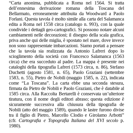
“Carta anonima, pubblicata a Roma nel 1564. Si tratta
dell’ennesima derivazione romana della Toscana del
Bellarmato, erroneamente attribuita da Woodward a Paolo
Forlani. Questa tavola è molto simile alla carta del Salamanca
edita a Roma nel 1558 circa (catalogo n. 993), con la quale
condivide i dettagli geo-cartografici. Si possono notare alcuni
cambiamenti nelle decorazioni; il disegno della scala grafica,
priva anche qui delle miglia, è spostato nel mare, dove invece
non sono rappresentate imbarcazioni. Siamo portati a pensare
che la tavola sia realizzata da Antonio Lafreri dopo lo
scioglimento della società con Francesco Salamanca (1563
circa) che era succeduto al padre. La mappa è presente nei
cataloghi della tipografia Lafreri (1573 circa, n. 86), Stefano
Duchetti (agosto 1581, n. 65), Paolo Graziani (settembre
1583, n. 55), Pietro de Nobili (maggio 1585, n. 22), indicata
come “La Toscana”. La carta ebbe una seconda stesura,
firmata da Pietro de Nobili e Paolo Graziani, che è databile al
1585 circa. Alla Raccolta Bertarelli è conservata un’ulteriore
tiratura, con il nome degli editori abraso; questa edizione è
sicuramente successiva alla chiusura della tipografia de
Nobili (atto del maggio 1589), quando le lastre furono divise
tra il figlio di Pietro, Marcello Clodio e Girolamo Arbotti”
(cfr.
Cartografia e Topografia Italiana del XVI secolo
p.
1980).