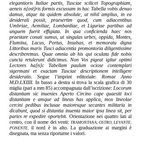
elegantioris Italiae partis, Tusciae scilicet Topographiam,
aeneis n[ost]ris formis excussam in hac Tabella vobis denuo
damus, atque ita quidem absolute, ut nihil amplius, in ea
desiderali possit, praesertim quod, cum adiacentibus
Umbriae, Aemiliae, Lombardiae, et Liguriae partibus ad
unguem fuerit effigiata. In qua conficienda haec nos
praestare conati sumus, ut singulas urbes, oppida, Montes,
Flumina, Lacus, Portus, Insulsas, et memoratu digna
Littoribus maris Tusci adiacentia promontoria diligentissime
describeremus. Quae omnia ab his qui oculata fide nobis
cuncta retulerunt didicimus. Non Vos pigeat igitur optimi
Lectores ha[n]c Tabellam paulum ociose contemplari
sigermani et exactam Tusciae descriptionem intelligere
desideratis
. Segue l’imprint editoriale:
Romae Anno
M.D.LXIIII.
In basso a destra si trova la scala grafica di 30
miglia (pari a mm 85) accompagnata dall’iscrizione:
Locorum
distantiam sic inuenies Aperto Circino cape quaesiti loci
distantiam e amque ad lineas has applica, mox lineolae
cercini pedibus inclusae maioresque secantes militaria in
dìcabunt, quod si distantia inuenta maior ipsa linea sit, per
partes re expedire oportebit.
Orientazione nei quattro lati al
centro, con il nome dei venti:
TRAMONTANA, OSTRO, LEVANTE,
il nord è in alto. La graduazione ai margini è
PONENTE,
disegnata, ma senza riportarne i valori.