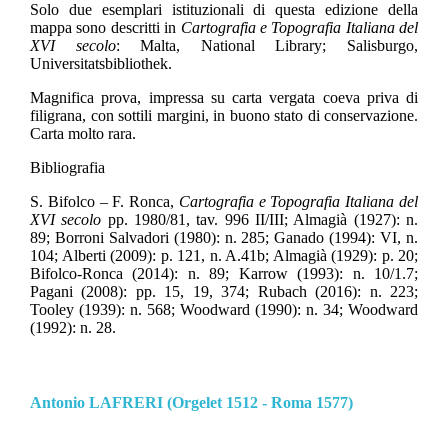
Solo due esemplari istituzionali di questa edizione della
mappa sono descritti in
Cartografia e Topografia Italiana del
XVI secolo
: Malta, National Library; Salisburgo,
Universitatsbibliothek.
Magnifica prova, impressa su carta vergata coeva priva di
filigrana, con sottili margini, in buono stato di conservazione.
Carta molto rara.
Bibliografia
S. Bifolco – F. Ronca,
Cartografia e Topografia Italiana del
XVI secolo
pp. 1980/81, tav. 996 II/III;
Almagià (1927): n.
89; Borroni Salvadori (1980): n. 285; Ganado (1994): VI, n.
104; Alberti (2009): p. 121, n. A.41b; Almagià (1929): p. 20;
Bifolco-Ronca (2014): n. 89; Karrow (1993): n. 10/1.7;
Pagani (2008): pp. 15, 19, 374; Rubach (2016): n. 223;
Tooley (1939): n. 568; Woodward (1990): n. 34; Woodward
(1992): n. 28.
Antonio LAFRERI (Orgelet 1512 - Roma 1577)