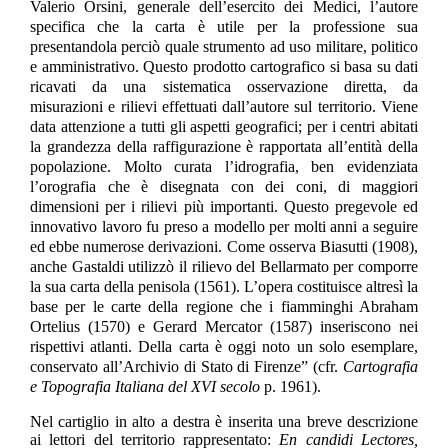
Valerio Orsini, generale dell’esercito dei Medici, l’autore
specifica che la carta è utile per la professione sua
presentandola perciò quale strumento ad uso militare, politico
e amministrativo. Questo prodotto cartografico si basa su dati
ricavati da una sistematica osservazione diretta, da
misurazioni e rilievi effettuati dall’autore sul territorio. Viene
data attenzione a tutti gli aspetti geografici; per i centri abitati
la grandezza della raffigurazione è rapportata all’entità della
popolazione. Molto curata l’idrografia, ben evidenziata
l’orografia che è disegnata con dei coni, di maggiori
dimensioni per i rilievi più importanti. Questo pregevole ed
innovativo lavoro fu preso a modello per molti anni a seguire
ed ebbe numerose derivazioni. Come osserva Biasutti (1908),
anche Gastaldi utilizzò il rilievo del Bellarmato per comporre
la sua carta della penisola (1561). L’opera costituisce altresì la
base per le carte della regione che i fiamminghi Abraham
Ortelius (1570) e Gerard Mercator (1587) inseriscono nei
rispettivi atlanti. Della carta è oggi noto un solo esemplare,
conservato all’Archivio di Stato di Firenze” (cfr.
Cartografia
e Topografia Italiana del XVI secolo
p. 1961).
Nel cartiglio in alto a destra è inserita una breve descrizione
ai lettori del territorio rappresentato:
En candidi Lectores,