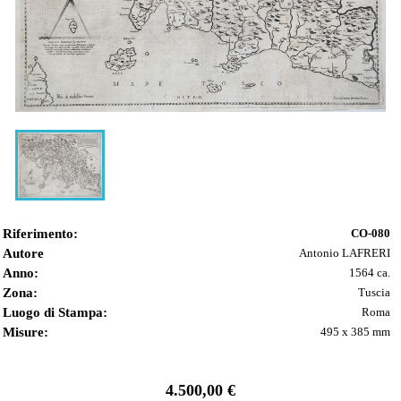
Riferimento:
CO-080
Autore
Antonio LAFRERI
Anno:
1564 ca.
Zona:
Tuscia
Luogo di Stampa:
Roma
Misure:
495 x 385 mm
4.500,00 €