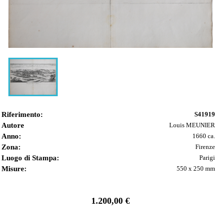
Riferimento:
S41919
Autore
Louis MEUNIER
Anno:
1660 ca.
Zona:
Firenze
Luogo di Stampa:
Parigi
Misure:
550 x 250 mm
1.200,00 €