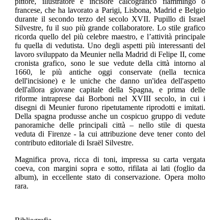
pittore, illustratore e incisore calcografico fiammingo o
francese, che ha lavorato a Parigi, Lisbona, Madrid e Belgio
durante il secondo terzo del secolo XVII. Pupillo di Israel
Silvestre, fu il suo più grande collaboratore. Lo stile grafico
ricorda quello del più celebre maestro, e l’attività principale
fu quella di vedutista. Uno degli aspetti più interessanti del
lavoro sviluppato da Meunier nella Madrid di Felipe II, come
cronista grafico, sono le sue vedute della città intorno al
1660, le più antiche oggi conservate (nella tecnica
dell'incisione) e le uniche che danno un'idea dell'aspetto
dell'allora giovane capitale della Spagna, e prima delle
riforme intraprese dai Borboni nel XVIII secolo, in cui i
disegni di Meunier furono ripetutamente riprodotti e imitati.
Della spagna produsse anche un cospicuo gruppo di vedute
panoramiche delle principali città – nello stile di questa
veduta di Firenze - la cui attribuzione deve tener conto del
contributo editoriale di Israël Silvestre.
Magnifica prova, ricca di toni, impressa su carta vergata
coeva, con margini sopra e sotto, rifilata ai lati (foglio da
album), in eccellente stato di conservazione. Opera molto
rara.