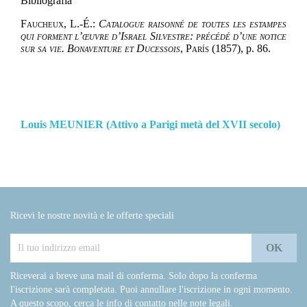
Bibliografia
Faucheux, L.-É.:
Catalogue raisonné de toutes les estampes
qui forment l’œuvre d’Israel Silvestre: précédé d’une notice
sur sa vie. Bonaventure et Ducessois
, París (1857),
p. 86
.
Louis MEUNIER (Attivo a Parigi metà del XVII secolo)
Ricevi le nostre novità e le offerte speciali
Riceverai a breve una mail di conferma. Solo dopo la conferma
l'iscrizione sarà completata. Puoi annullare l'iscrizione in ogni momento.
A questo scopo, cerca le info di contatto nelle note legali.