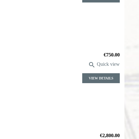
Price
€750.00

Quick view
VIEW DETAILS
Price
€2,800.00