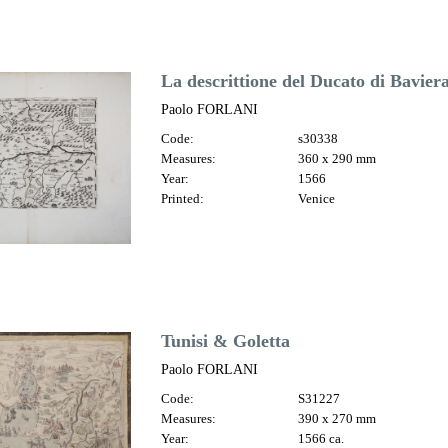
La descrittione del Ducato di Baviera,
Paolo FORLANI
Code:
s30338
Measures:
360 x 290 mm
Year:
1566
Printed:
Venice
Tunisi & Goletta
Paolo FORLANI
Code:
S31227
Measures:
390 x 270 mm
Year:
1566 ca.