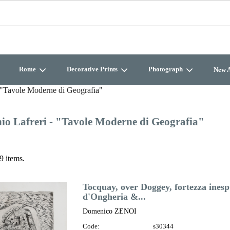
Rome
Decorative Prints
Photograph
New A
- "Tavole Moderne di Geografia"
io Lafreri - "Tavole Moderne di Geografia"
9 items.
Tocquay, over Doggey, fortezza inesp
d'Ongheria &...
Domenico ZENOI
Code:
s30344