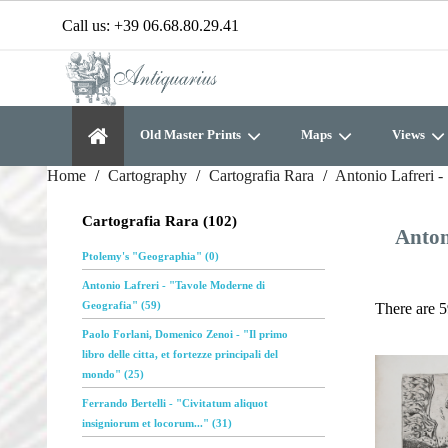
Call us:
+39 06.68.80.29.41
Old Master Prints
Maps
Views
Home
Cartography
Cartografia Rara
Antonio Lafreri 
Cartografia Rara (102)
Anton
Ptolemy's "Geographia" (0)
Antonio Lafreri - "Tavole Moderne di
Geografia" (59)
There are 5
Paolo Forlani, Domenico Zenoi - "Il primo
libro delle citta, et fortezze principali del
mondo" (25)
Ferrando Bertelli - "Civitatum aliquot
insigniorum et locorum..." (31)