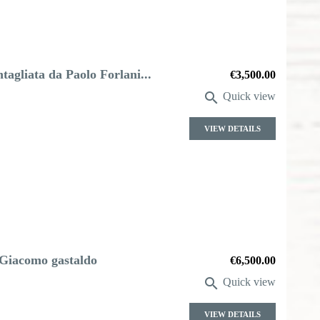
ntagliata da Paolo Forlani...
Price
€3,500.00

Quick view
VIEW DETAILS
i Giacomo gastaldo
Price
€6,500.00

Quick view
VIEW DETAILS