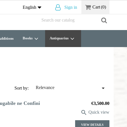
Cart
(0)
English
Sign in
Books
Antiquarius
dditions

Relevance
Sort by:
ugabile ne Confini
Price
€3,500.00

Quick view
VIEW DETAILS