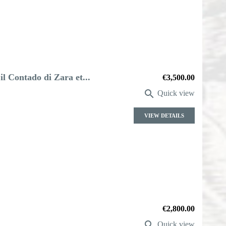
 il Contado di Zara et...
Price
€3,500.00

Quick view
VIEW DETAILS
Price
€2,800.00

Quick view