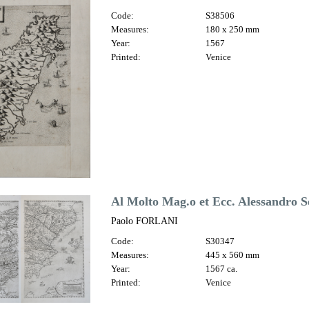
Code:
S38506
Measures:
180 x 250 mm
Year:
1567
Printed:
Venice
Al Molto Mag.o et Ecc. Alessandro Ser
Paolo FORLANI
Code:
S30347
Measures:
445 x 560 mm
Year:
1567 ca.
Printed:
Venice