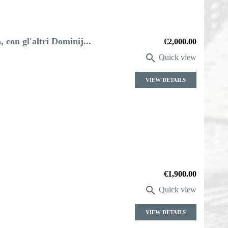
 con gl'altri Dominij...
Price
€2,000.00

Quick view
VIEW DETAILS
Price
€1,900.00

Quick view
VIEW DETAILS