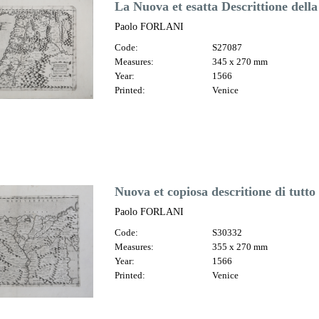
La Nuova et esatta Descrittione della
Paolo FORLANI
Code:
S27087
Measures:
345 x 270 mm
Year:
1566
Printed:
Venice
Nuova et copiosa descritione di tutto 
Paolo FORLANI
Code:
S30332
Measures:
355 x 270 mm
Year:
1566
Printed:
Venice