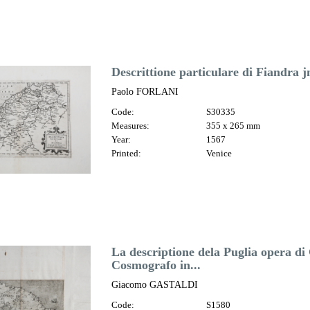
Descrittione particulare di Fiandra j
Paolo FORLANI
Code:
S30335
Measures:
355 x 265 mm
Year:
1567
Printed:
Venice
La descriptione dela Puglia opera d
Cosmografo in...
Giacomo GASTALDI
Code:
S1580