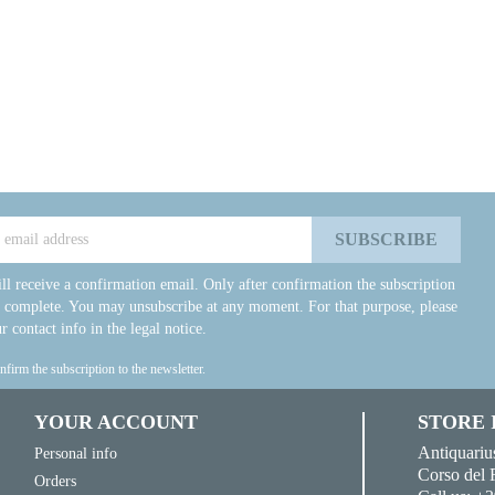
ll receive a confirmation email. Only after confirmation the subscription
e complete. You may unsubscribe at any moment. For that purpose, please
r contact info in the legal notice.
onfirm the subscription to the newsletter.
YOUR ACCOUNT
STORE
Antiquariu
Personal info
Corso del 
Orders