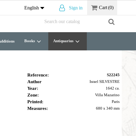
Cart
(0)
English
Sign in
Books
Antiquarius
dditions
Reference:
S22245
Author
Israel SILVESTRE
Year:
1642 ca.
Zone:
Villa Mazarino
Printed:
Paris
Measures:
680 x 340 mm