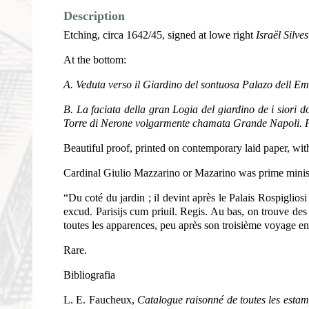
Description
Etching, circa 1642/45, signed at lowe right
Israël Silves
At the bottom:
A. Veduta verso il Giardino del sontuosa Palazo dell Eme
B. La faciata della gran Logia del giardino de i siori 
Torre di Nerone volgarmente chamata Grande Napoli. F. 
Beautiful proof, printed on contemporary laid paper, with
Cardinal Giulio Mazzarino or Mazarino was prime ministe
“Du coté du jardin ; il devint après le Palais Rospigliosi
excud. Parisijs cum priuil. Regis. Au bas, on trouve des 
toutes les apparences, peu après son troisième voyage en 
Rare.
Bibliografia
L. E. Faucheux,
Catalogue raisonné de toutes les estamp