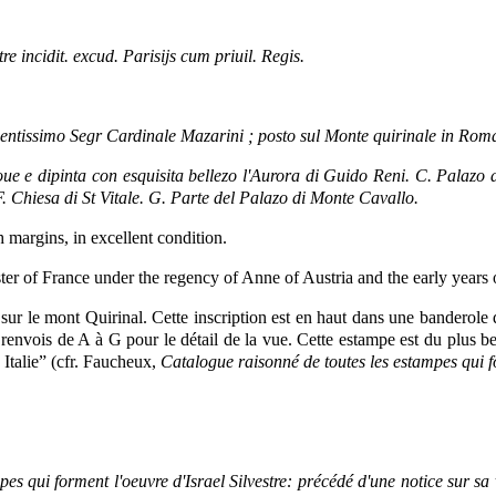
tre incidit. excud. Parisijs cum priuil. Regis.
ntissimo Segr Cardinale Mazarini ; posto sul Monte quirinale in Roma c
doue e dipinta con esquisita bellezo l'Aurora di Guido Reni. C. Palaz
Chiesa di St Vitale. G. Parte del Palazo di Monte Cavallo.
 margins, in excellent condition.
r of France under the regency of Anne of Austria and the early years 
 sur le mont Quirinal. Cette inscription est en haut dans une banderole 
renvois de A à G pour le détail de la vue. Cette estampe est du plus bea
Italie” (cfr. Faucheux,
Catalogue raisonné de toutes les estampes qui fo
es qui forment l'oeuvre d'Israel Silvestre: précédé d'une notice sur sa