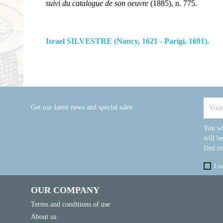
suivi du catalogue de son oeuvre
(1885), n. 775.
Israel SILVESTRE (Nancy, 1621 - Parigi, 1691).
Get our latest news and special sales
You wi
will b
find ou
I c
OUR COMPANY
Terms and conditions of use
About us