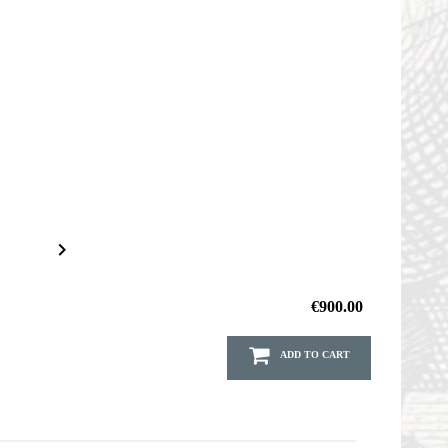

€900.00
ADD TO CART