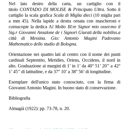
Nel lato destro della carta, un cartiglio con il
titolo
CONTADO DI MOLISE & Principato Ultra
. Sotto il
cartiglio la scala grafica
Scala di Miglia dieci
(10 miglia pari
a mm 45). Nella lapide a destra ornata con mascheroni e
cornucopie la dedica A
l Molto Ill:re Signor mio osser.mo il
Sig.r Giovanni Ansalone de i Signori Giurati della nobiliss.a
città di Messina. Gio: Antonio Magini Padovano
Mathematico dello studio di Bologna
.
Orientazione nei quattro lati al centro con il nome dei punti
cardinali Septentrio, Meridies, Oriens, Occidens, il nord in
alto. Graduazione ai margini di 1’ in 1’ da 40° 51’ 20’’ a 42°
1’ 45’’ di latitudine, e da 37° 10’ a 38° 56’ di longitudine.
Esemplare dell'unico stato conosciuto, con la firma di
Giovanni Antonio Magini. In buono stato di conservazione.
Bibliografia
Almagià (1922): pp. 73-78, n. 20.