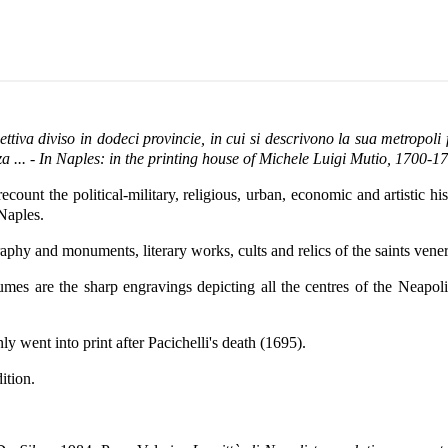
ttiva diviso in dodeci provincie, in cui si descrivono la sua metropoli 
rza ... - In Naples: in the printing house of Michele Luigi Mutio, 1700-1
unt the political-military, religious, urban, economic and artistic hist
Naples.
raphy and monuments, literary works, cults and relics of the saints vener
olumes are the sharp engravings depicting all the centres of the Nea
y went into print after Pacichelli's death (1695).
dition.