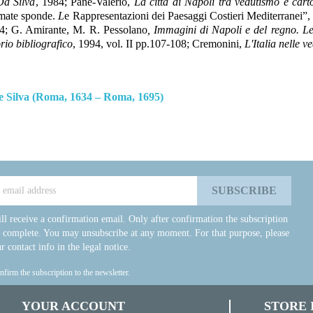
Da Silva
, 1984; Pane-Valerio,
La città di Napoli tra vedutismo e cart
mate sponde.
L
e Rappresentazioni dei Paesaggi Costieri Mediterranei”,
; G. Amirante, M. R. Pessolano
, Immagini di Napoli e del regno. L
rio bibliografico
, 1994, vol. II pp.107-108; Cremonini,
L'Italia nelle 
de Silva (Roma, 1634 – Roma, 1695)
ll receive a confirmation email. Only after confirmation the subscription
e complete. You may unsubscribe at any moment. For that purpose, please
r contact info in the legal notice.
onfirm the subscription to the newsletter.
YOUR ACCOUNT
STORE