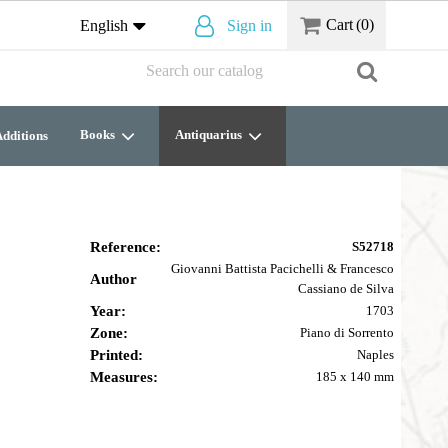
Cart
(0)
English
Sign in
Books
Antiquarius
dditions
Reference:
S52718
Giovanni Battista Pacichelli & Francesco
Author
Cassiano de Silva
Year:
1703
Zone:
Piano di Sorrento
Printed:
Naples
Measures:
185 x 140 mm