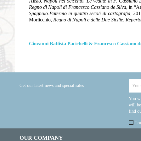
Alisio,
Napoli nel Seicento. Le vedute di F. Cassiano 
Regno di Napoli di Francesco Cassiano de Silva
, in “A
Spagnolo-Patermo in quattro secoli di cartografia,
2014
Morlicchio,
Regno di Napoli e delle Due Sicilie. Reperto
Giovanni Battista Pacichelli & Francesco Cassiano 
Get our latest news and special sales
You wi
will b
find ou
I c
OUR COMPANY