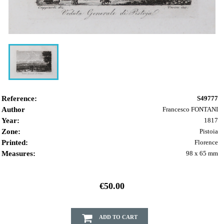
Reference:
S49777
Author
Francesco FONTANI
Year:
1817
Zone:
Pistoia
Printed:
Florence
Measures:
98 x 65 mm
€50.00
ADD TO CART