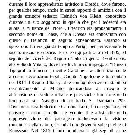
durante il loro apprendistato artistico a Dresda, dove furono,
per qualche tempo, anche in stretti rapporti di amicizia con il
grande scrittore tedesco Heinrich von Kleist, conosciuto
durante un suo soggiorno in quella che per i tedeschi era
allora la “Firenze del Nord”. Friedrich era probabilmente il
secondo nome di Lohse, che a Dresda era conosciuto con
quello di Heinrich, in seguito abbandonato. Quando si
sposarono lui era già da tempo a Parigi, per perfezionare la
sua formazione artistica. E da Parigi partirono nel 1805, al
seguito del vicerè del Regno d’Italia Eugenio Beauharnais,
alla volta di Milano, dove Friedrich trovò impiego al “Bureau
Tipografico francese”, mentre Caroline si adattò inizialmente
a cucire decorazioni tessili. Caduto Napoleone e tramontato
nel 1814 il Regno d’Italia, i due coniugi decisero di stabilirsi
definitivamente a Milano dedicandosi al disegno e
all’incisione di vedute urbane e paesistiche lombarde nella
loro casa sul Naviglio di contrada S. Damiano 299.
Divennero così Federico e Carolina Lose, lui disegnatore, lei
incisore e colorista delle sue vedute, due artisti che nella
rappresentazione del paesaggio traducevano la visione
romantica della natura, assimilata in gioventù sulle pagine di
Rousseau. Nel 1815 i loro nomi erano già segnati come