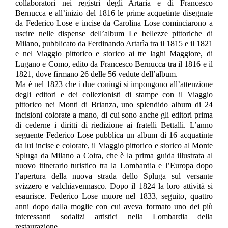
collaboratori nei registri degli Artaria e di Francesco
Bernucca e all’inizio del 1816 le prime acquetinte disegnate
da Federico Lose e incise da Carolina Lose cominciarono a
uscire nelle dispense dell’album Le bellezze pittoriche di
Milano, pubblicato da Ferdinando Artarìa tra il 1815 e il 1821
e nel Viaggio pittorico e storico ai tre laghi Maggiore, di
Lugano e Como, edito da Francesco Bernucca tra il 1816 e il
1821, dove firmano 26 delle 56 vedute dell’album.
Ma è nel 1823 che i due coniugi si impongono all’attenzione
degli editori e dei collezionisti di stampe con il Viaggio
pittorico nei Monti di Brianza, uno splendido album di 24
incisioni colorate a mano, di cui sono anche gli editori prima
di cederne i diritti di riedizione ai fratelli Bettalli. L’anno
seguente Federico Lose pubblica un album di 16 acquatinte
da lui incise e colorate, il Viaggio pittorico e storico al Monte
Spluga da Milano a Coira, che è la prima guida illustrata al
nuovo itinerario turistico tra la Lombardia e l’Europa dopo
l’apertura della nuova strada dello Spluga sul versante
svizzero e valchiavennasco. Dopo il 1824 la loro attività si
esaurisce. Federico Lose muore nel 1833, seguito, quattro
anni dopo dalla moglie con cui aveva formato uno dei più
interessanti sodalizi artistici nella Lombardia della
restaurazione.