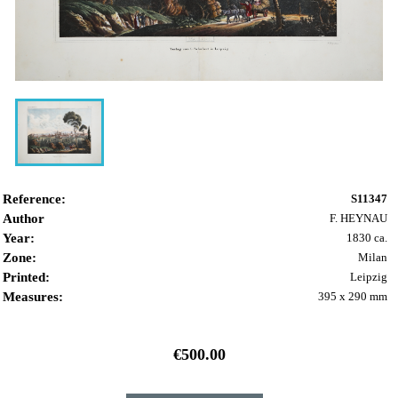
Reference:
S11347
Author
F. HEYNAU
Year:
1830 ca.
Zone:
Milan
Printed:
Leipzig
Measures:
395 x 290 mm
€500.00