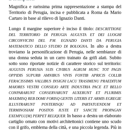
Magnifica e rarissima prima rappresentazione a stampa del
Territorio di Perugia, incisa e pubblicata a Roma da Mario
Cartaro in base al rilievo di Ignazio Danti.
Lungo il margine superiore è inciso il titolo:
DESCRITTIONE
DEL TERRITORIO DI PERUGIA AUGUSTA ET DEI LUOGHI
CIRCONVICINI DEL P.M. EGNAZIO DANTI DA PERUGIA
. In alto a destra
MATEMATICO DELLO STUDIO DI BOLOGNA
troviamo la personificazione di Perugia, nelle sembianze di
una donna seduta in un carro trainato da grifi alati. Subito
sotto sono riportate notizie di carattere storico sul territorio:
AUGUSTA PERUSIA SUIS CIVIBUS AGRUM HUNC TOT PAGIS
OPPIDIS SUPURB AMNIBUS VIVIS FONTIB APRICIS COLLIB
FERACISSIMIS VALLIBUS INSIGNI LACU TRASIMENU PRAEDITUM
MAIORES VESTRI CONSILIO ARTE INDUSTRIA PACE ET BELLO
CONPARARUNT CONSERVARUNT AUXERUNT ET PLURIMIS
MAXIMISQ REB DOMI FORISQ GENTIS LITERIS ET ARMIS EGREGIE
ILLUSTRARUNT POSTERISQU AD PARTATUENDUM ET
TERMINOSIAM POSITOS IUSTE ET SANCTE PROPAGAN
In basso a destra un elaborato
EXEMPLU[M] PERPET RELIQUER.
cartiglio ornato con motivi architettonici contiene uno scudo
con il grifo, emblema della città, e una piccola legenda. Più in