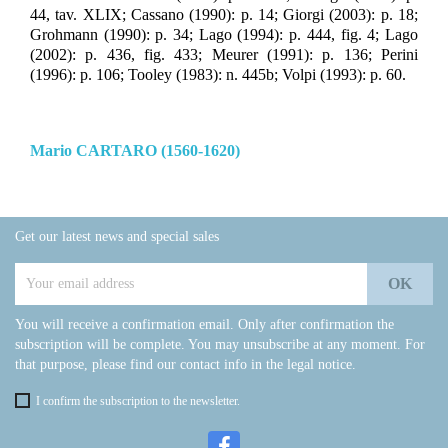
44, tav. XLIX; Cassano (1990): p. 14; Giorgi (2003): p. 18;
Grohmann (1990): p. 34; Lago (1994): p. 444, fig. 4; Lago
(2002): p. 436, fig. 433; Meurer (1991): p. 136; Perini
(1996): p. 106; Tooley (1983): n. 445b; Volpi (1993): p. 60.
Mario CARTARO (1560-1620)
Get our latest news and special sales
You will receive a confirmation email. Only after confirmation the
subscription will be complete. You may unsubscribe at any moment. For
that purpose, please find our contact info in the legal notice.
I confirm the subscription to the newsletter.