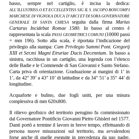
basso, sempre nel cartiglio, è incisa la dedica:
ALL’ILLUSTRISS.O ET ECCELLENTISS SIG IL S. IACOPO BONCOMP.I
MARCHESE DI VIGNOLA DUCA D’ARCI ET DI SORA GOVERNATORE
seguita dalla firma
Marius
GENERALE DI SANTA CHIESA
Cartarus Incidebat Romae 1580
. In basso al centro è
rappresentata la scala
(10000 passi
PASSI GEOMETRICI COMUNI
= mm 196). Sotto alla scala, è riportata l’indicazione del
privilegio alla stampa:
Cum Privilegio Summi Pont. Gregorij
XIII et Ser.mi Magni Etruriae Ducis Decennium
. In basso a
sinistra, racchiusa in un cartiglio, una legenda con l’elenco
delle Badie e le Commende di San Giovanni e Santo Stefano.
Carta priva di orientazione. Graduazione ai margini di 1’ in
1’, da 42° 39’ a 43° 10’ di latitudine e da 34° 51’ a 35° 44’ di
longitudine.
Acquaforte e bulino, due fogli uniti, per una misura
complessiva di mm 620x800.
Il rilievo geofisico del territorio perugino fu commissionato
dal Governatore Pontificio Giovanni Pietro Ghisleri nel 1577.
Danti portò a termine il lavoro in breve tempo, effettuando di
persona nuove misurazioni sul territorio, ma avvalendosi
forse anche di quelle eseguite in precedenza da suo padre,