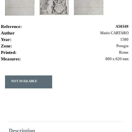
Reference:
A50349
Author
Mario CARTARO
Year:
1580
Zone:
Perugia
Printed:
Rome
Measures:
800 x 620 mm
NOT AVAILABLE
Description