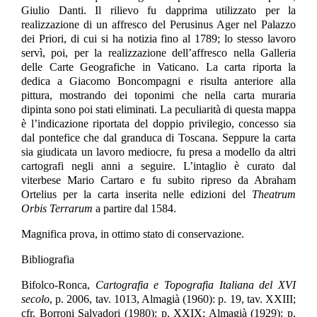
Giulio Danti. Il rilievo fu dapprima utilizzato per la
realizzazione di un affresco del Perusinus Ager nel Palazzo
dei Priori, di cui si ha notizia fino al 1789; lo stesso lavoro
servì, poi, per la realizzazione dell’affresco nella Galleria
delle Carte Geografiche in Vaticano. La carta riporta la
dedica a Giacomo Boncompagni e risulta anteriore alla
pittura, mostrando dei toponimi che nella carta muraria
dipinta sono poi stati eliminati. La peculiarità di questa mappa
è l’indicazione riportata del doppio privilegio, concesso sia
dal pontefice che dal granduca di Toscana. Seppure la carta
sia giudicata un lavoro mediocre, fu presa a modello da altri
cartografi negli anni a seguire. L’intaglio è curato dal
viterbese Mario Cartaro e fu subito ripreso da Abraham
Ortelius per la carta inserita nelle edizioni del
Theatrum
Orbis Terrarum
a partire dal 1584.
Magnifica prova, in ottimo stato di conservazione.
Bibliografia
Bifolco-Ronca,
Cartografia e Topografia Italiana del XVI
secolo
, p. 2006, tav. 1013, Almagià (1960): p. 19, tav. XXIII;
cfr. Borroni Salvadori (1980): p. XXIX; Almagià (1929): p.