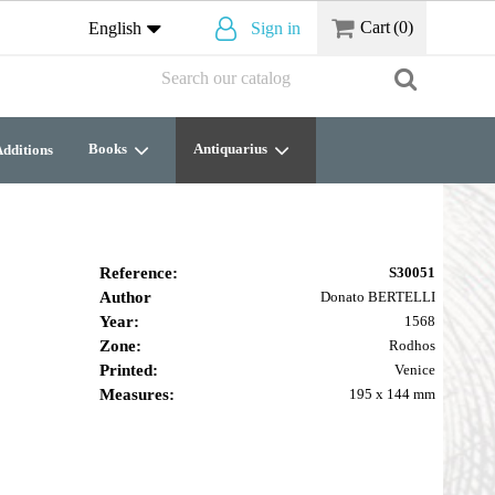
Cart
(0)
English
Sign in
Books
Antiquarius
dditions
Reference:
S30051
Author
Donato BERTELLI
Year:
1568
Zone:
Rodhos
Printed:
Venice
Measures:
195 x 144 mm