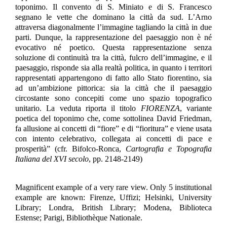
toponimo. Il convento di S. Miniato e di S. Francesco
segnano le vette che dominano la città da sud. L’Arno
attraversa diagonalmente l’immagine tagliando la città in due
parti. Dunque, la rappresentazione del paesaggio non è né
evocativo né poetico. Questa rappresentazione senza
soluzione di continuità tra la città, fulcro dell’immagine, e il
paesaggio, risponde sia alla realtà politica, in quanto i territori
rappresentati appartengono di fatto allo Stato fiorentino, sia
ad un’ambizione pittorica: sia la città che il paesaggio
circostante sono concepiti come uno spazio topografico
unitario. La veduta riporta il titolo
FIORENZA
, variante
poetica del toponimo che, come sottolinea David Friedman,
fa allusione ai concetti di “fiore” e di “fioritura” e viene usata
con intento celebrativo, collegata ai concetti di pace e
prosperità” (cfr. Bifolco-Ronca,
Cartografia e Topografia
Italiana del XVI secolo
, pp. 2148-2149)
Magnificent example of a very rare view. Only 5 institutional
example are known:
Firenze, Uffizi; Helsinki, University
Library; Londra, British Library; Modena, Biblioteca
Estense; Parigi, Bibliothèque Nationale.