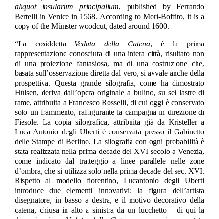
aliquot insularum principalium
, published by Ferrando
Bertelli in Venice in 1568. According to Mori-Boffito, it is a
copy of the Münster woodcut, dated around 1600.
“La cosiddetta
Veduta della Catena
, è la prima
rappresentazione conosciuta di una intera città, risultato non
di una proiezione fantasiosa, ma di una costruzione che,
basata sull’osservazione diretta dal vero, si avvale anche della
prospettiva. Questa grande silografia, come ha dimostrato
Hülsen, deriva dall’opera originale a bulino, su sei lastre di
rame, attribuita a Francesco Rosselli, di cui oggi è conservato
solo un frammento, raffigurante la campagna in direzione di
Fiesole. La copia silografica, attribuita già da Kristeller a
Luca Antonio degli Uberti è conservata presso il Gabinetto
delle Stampe di Berlino. La silografia con ogni probabilità è
stata realizzata nella prima decade del XVI secolo a Venezia,
come indicato dal tratteggio a linee parallele nelle zone
d’ombra, che si utilizza solo nella prima decade del sec. XVI.
Rispetto al modello fiorentino, Lucantonio degli Uberti
introduce due elementi innovativi: la figura dell’artista
disegnatore, in basso a destra, e il motivo decorativo della
catena, chiusa in alto a sinistra da un lucchetto – di qui la