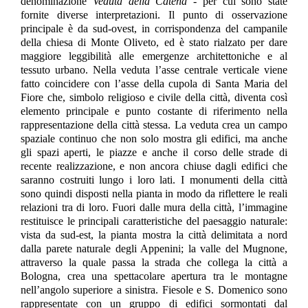
denominazione
Veduta della Catena
- per cui sono state
fornite diverse interpretazioni. Il punto di osservazione
principale è da sud-ovest, in corrispondenza del campanile
della chiesa di Monte Oliveto, ed è stato rialzato per dare
maggiore leggibilità alle emergenze architettoniche e al
tessuto urbano. Nella veduta l’asse centrale verticale viene
fatto coincidere con l’asse della cupola di Santa Maria del
Fiore che, simbolo religioso e civile della città, diventa così
elemento principale e punto costante di riferimento nella
rappresentazione della città stessa. La veduta crea un campo
spaziale continuo che non solo mostra gli edifici, ma anche
gli spazi aperti, le piazze e anche il corso delle strade di
recente realizzazione, e non ancora chiuse dagli edifici che
saranno costruiti lungo i loro lati. I monumenti della città
sono quindi disposti nella pianta in modo da riflettere le reali
relazioni tra di loro. Fuori dalle mura della città, l’immagine
restituisce le principali caratteristiche del paesaggio naturale:
vista da sud-est, la pianta mostra la città delimitata a nord
dalla parete naturale degli Appenini; la valle del Mugnone,
attraverso la quale passa la strada che collega la città a
Bologna, crea una spettacolare apertura tra le montagne
nell’angolo superiore a sinistra. Fiesole e S. Domenico sono
rappresentate con un gruppo di edifici sormontati dal