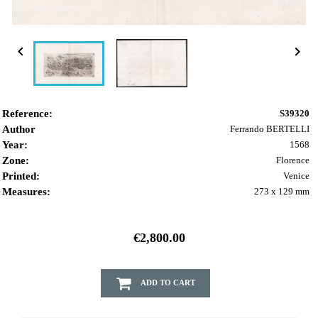


Reference:
S39320
Author
Ferrando BERTELLI
Year:
1568
Zone:
Florence
Printed:
Venice
Measures:
273 x 129 mm
€2,800.00
ADD TO CART