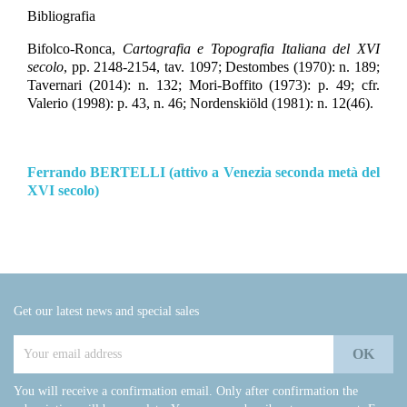
Bibliografia
Bifolco-Ronca,
Cartografia e Topografia Italiana del XVI
secolo
, pp. 2148-2154, tav. 1097; Destombes (1970): n. 189;
Tavernari (2014): n. 132; Mori-Boffito (1973): p. 49; cfr.
Valerio (1998): p. 43, n. 46; Nordenskiöld (1981): n. 12(46).
Ferrando BERTELLI (attivo a Venezia seconda metà del
XVI secolo)
Get our latest news and special sales
You will receive a confirmation email. Only after confirmation the