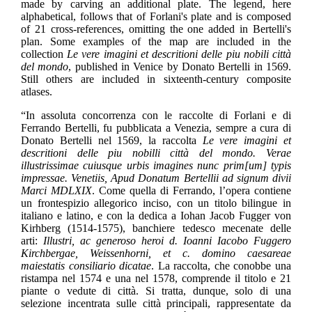
made by carving an additional plate. The legend, here
alphabetical, follows that of Forlani's plate and is composed
of 21 cross-references, omitting the one added in Bertelli's
plan. Some examples of the map are included in the
collection
Le vere imagini et descritioni delle piu nobili città
del mondo
, published in Venice by Donato Bertelli in 1569.
Still others are included in sixteenth-century composite
atlases.
“In assoluta concorrenza con le raccolte di Forlani e di
Ferrando Bertelli, fu pubblicata a Venezia, sempre a cura di
Donato Bertelli nel 1569, la raccolta
Le vere imagini et
descritioni delle piu nobilli città del mondo. Verae
illustrissimae cuiusque urbis imagines nunc prim[um] typis
impressae. Venetiis, Apud Donatum Bertellii ad signum divii
Marci MDLXIX
. Come quella di Ferrando, l’opera contiene
un frontespizio allegorico inciso, con un titolo bilingue in
italiano e latino, e con la dedica a Iohan Jacob Fugger von
Kirhberg (1514-1575), banchiere tedesco mecenate delle
arti:
Illustri, ac generoso heroi d. Ioanni Iacobo Fuggero
Kirchbergae, Weissenhorni, et c. domino caesareae
maiestatis consiliario dicatae
. La raccolta, che conobbe una
ristampa nel 1574 e una nel 1578, comprende il titolo e 21
piante o vedute di città. Si tratta, dunque, solo di una
selezione incentrata sulle città principali, rappresentate da