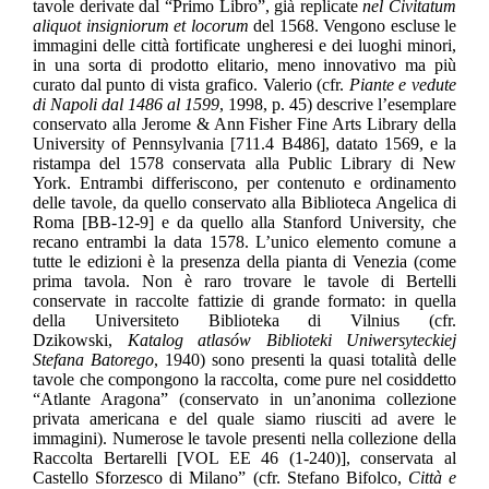
tavole derivate dal “Primo Libro”, già replicate
nel Civitatum
aliquot insigniorum et locorum
del 1568. Vengono escluse le
immagini delle città fortificate ungheresi e dei luoghi minori,
in una sorta di prodotto elitario, meno innovativo ma più
curato dal punto di vista grafico. Valerio (cfr.
Piante e vedute
di Napoli dal 1486 al 1599
, 1998, p. 45) descrive l’esemplare
conservato alla Jerome & Ann Fisher Fine Arts Library della
University of Pennsylvania [711.4 B486], datato 1569, e la
ristampa del 1578 conservata alla Public Library di New
York. Entrambi differiscono, per contenuto e ordinamento
delle tavole, da quello conservato alla Biblioteca Angelica di
Roma [BB-12-9] e da quello alla Stanford University, che
recano entrambi la data 1578. L’unico elemento comune a
tutte le edizioni è la presenza della pianta di Venezia (come
prima tavola. Non è raro trovare le tavole di Bertelli
conservate in raccolte fattizie di grande formato: in quella
della Universiteto Biblioteka di Vilnius (cfr.
Dzikowski,
Katalog atlasów Biblioteki Uniwersyteckiej
Stefana Batorego
, 1940) sono presenti la quasi totalità delle
tavole che compongono la raccolta, come pure nel cosiddetto
“Atlante Aragona” (conservato in un’anonima collezione
privata americana e del quale siamo riusciti ad avere le
immagini). Numerose le tavole presenti nella collezione della
Raccolta Bertarelli [VOL EE 46 (1-240)], conservata al
Castello Sforzesco di Milano” (cfr. Stefano Bifolco,
Città e