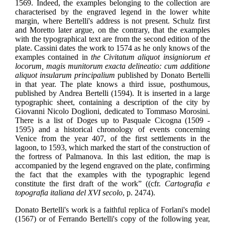
1569. Indeed, the examples belonging to the collection are
characterised by the engraved legend in the lower white
margin, where Bertelli's address is not present. Schulz first
and Moretto later argue, on the contrary, that the examples
with the typographical text are from the second edition of the
plate. Cassini dates the work to 1574 as he only knows of the
examples contained in
the Civitatum aliquot insigniorum et
locorum, magis munitorum exacta delineatio: cum additione
aliquot insularum principalium
published by Donato Bertelli
in that year. The plate knows a third issue, posthumous,
published by Andrea Bertelli (1594). It is inserted in a large
typographic sheet, containing a description of the city by
Giovanni Nicolo Doglioni, dedicated to Tommaso Morosini.
There is a list of Doges up to Pasquale Cicogna (1509 -
1595) and a historical chronology of events concerning
Venice from the year 407, of the first settlements in the
lagoon, to 1593, which marked the start of the construction of
the fortress of Palmanova. In this last edition, the map is
accompanied by the legend engraved on the plate, confirming
the fact that the examples with the typographic legend
constitute the first draft of the work” (
(cfr.
Cartografia e
topografia italiana del XVI secolo
, p. 2474).
Donato Bertelli's work is a faithful replica of Forlani's model
(1567) or of Ferrando Bertelli's copy of the following year,