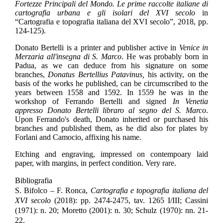
Fortezze Principali del Mondo. Le prime raccolte italiane di
cartografia urbana e gli isolari del XVI secolo
in
“Cartografia e topografia italiana del XVI secolo”, 2018, pp.
124-125).
Donato Bertelli is a printer and publisher active in
Venice in
Merzaria all'insegna di S. Marco
.
He was probably born in
Padua, as we can deduce from his signature on some
branches,
Donatus Bertellius Patavinus,
his activity, on the
basis of the works he published, can be circumscribed to the
years between 1558 and 1592. In 1559 he was in the
workshop of Ferrando Bertelli and signed
In Venetia
appresso Donato Bertelli libraro al segno del S. Marco
.
Upon Ferrando's death, Donato inherited or purchased his
branches and published them, as he did also for plates by
Forlani and Camocio, affixing his name.
Etching and engraving, impressed on contempoary laid
paper, with margins, in perfect condition.
Very rare.
Bibliografia
S. Bifolco – F. Ronca,
Cartografia e topografia italiana del
XVI secolo
(2018): pp. 2474-2475, tav. 1265 I/III; Cassini
(1971): n. 20; Moretto (2001): n. 30; Schulz (1970): nn. 21-
22.