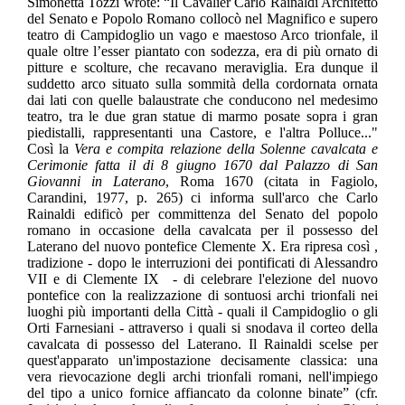
Simonetta Tozzi wrote: “Il Cavalier Carlo Rainaldi Architetto
del Senato e Popolo Romano collocò nel Magnifico e supero
teatro di Campidoglio un vago e maestoso Arco trionfale, il
quale oltre l’esser piantato con sodezza, era di più ornato di
pitture e scolture, che recavano meraviglia. Era dunque il
suddetto arco situato sulla sommità della cordornata ornata
dai lati con quelle balaustrate che conducono nel medesimo
teatro, tra le due gran statue di marmo posate sopra i gran
piedistalli, rappresentanti una Castore, e l'altra Polluce..."
Così la
Vera e compita relazione della Solenne cavalcata e
Cerimonie fatta il di 8 giugno 1670 dal Palazzo di San
Giovanni in Laterano
, Roma 1670 (citata in Fagiolo,
Carandini, 1977, p. 265) ci informa sull'arco che Carlo
Rainaldi edificò per committenza del Senato del popolo
romano in occasione della cavalcata per il possesso del
Laterano del nuovo pontefice Clemente X. Era ripresa così ,
tradizione - dopo le interruzioni dei pontificati di Alessandro
VII e di Clemente IX
- di celebrare l'elezione del nuovo
pontefice con la realizzazione di sontuosi archi trionfali nei
luoghi più importanti della Città - quali il Campidoglio o gli
Orti Farnesiani - attraverso i quali si snodava il corteo della
cavalcata di possesso del Laterano. Il Rainaldi scelse per
quest'apparato un'impostazione decisamente classica: una
vera rievocazione degli archi trionfali romani, nell'impiego
del tipo a unico fornice affiancato da colonne binate” (cfr.