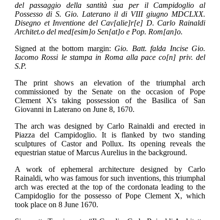
del passaggio della santità sua per il Campidoglio al
Possesso di S. Gio. Laterano il di VIII giugno MDCLXX.
Disegno et Inventione del Cav[alie]r[e] D. Carlo Rainaldi
Architet.o del med[esim]o Sen[at]o e Pop. Rom[an]o.
Signed at the bottom margin:
Gio.
Batt. falda Incise Gio.
Iacomo Rossi le stampa in Roma alla pace co[n] priv. del
S.P.
The print shows an elevation of the triumphal arch
commissioned by the Senate on the occasion of Pope
Clement X's taking possession of the Basilica of San
Giovanni in Laterano on June 8, 1670.
The arch was designed by Carlo Rainaldi and erected in
Piazza del Campidoglio. It is flanked by two standing
sculptures of Castor and Pollux. Its opening reveals the
equestrian statue of Marcus Aurelius in the background.
A work of ephemeral architecture designed by Carlo
Rainaldi, who was famous for such inventions, this triumphal
arch was erected at the top of the cordonata leading to the
Campidoglio for the possesso of Pope Clement X, which
took place on 8 June 1670.